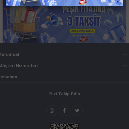
Kurumsal
Müşteri Hizmetleri
Hesabım
Bizi Takip Edin