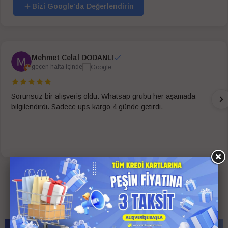
Bizi Google'da Değerlendirin
Mehmet Celal DODANLI
geçen hafta içinde
Sorunsuz bir alışveriş oldu. Whatsap grubu her aşamada
bilgilendirdi. Sadece ups kargo 4 günde getirdi.