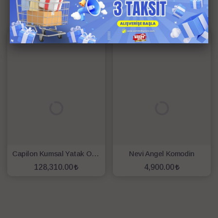
İlgili Ürünler
Capilon Kumsal Yatak Odası (D.+Ş+Ay+Puf+2 Kom.+Bazalı Kar.+Başlık)
Nevi Angel Komodin
128,310.00
4,900.00
SEPETE EKLE
SEPETE EKLE