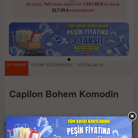
7.027,65 ₺
%3
Bu ürünü,
havale indirimi ile
ile alarak
217.35 ₺
kazanabilirsin!
DETAYLAR
ÖDEME SEÇENEKLERI
YORUMLAR
(0)
Capilon Bohem Komodin