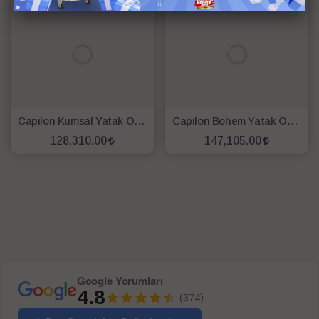
Capilon Kumsal Yatak Odası (D.+Ş+Ay+Puf+2 Kom.+Bazalı Kar.+Başlık)
Capilon Bohem Yatak Odası (D.+Ş+Ay+2 Kom.+Bazalı Kar.+Başlık+2 Puf)
128,310.00
147,105.00
SEPETE EKLE
SEPETE EKLE
Google Yorumları
4.8
(374)