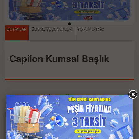
DETAYLAR
ÖDEME SEÇENEKLERI
YORUMLAR
(0)
Capilon Kumsal Başlık
İlgili Ürünler