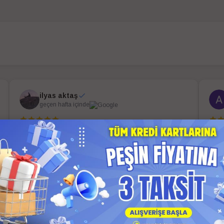
ilyas aktaş
geçen hafta içinde
EVİM Kolay AVM den aldım. Kendim kurdum
Sipa
Televizyon da Güzel KOLAYAVM de çok ilgili.
bilg
Teşekkür ediyorum.
firma
çok 
Daha