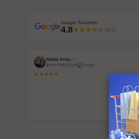
Google Yorumları
4.8
(372)
Rabia Anaç
geçen hafta içinde