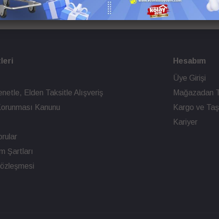
leri
Hesabım
Üye Girişi
netle, Elden Taksitle Alışveriş
Mağazadan T
n Korunması Kanunu
Kargo ve Taşı
Kariyer
rular
ım Şartları
Sözleşmesi