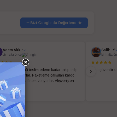
Bizi Google'da Değerlendirin
Adem Akkır
Salih. Y
bir hafta önce
bir hafta ö
riş sonrası ürünü teslim edene kadar takip edip
Hızlı güvenilir 
ilendirme yapıyorlar. Paketleme çalışılan kargo
sı gibi detaylara önem veriyorlar. Alışverişten
memnun kaldık.
 fazla oku