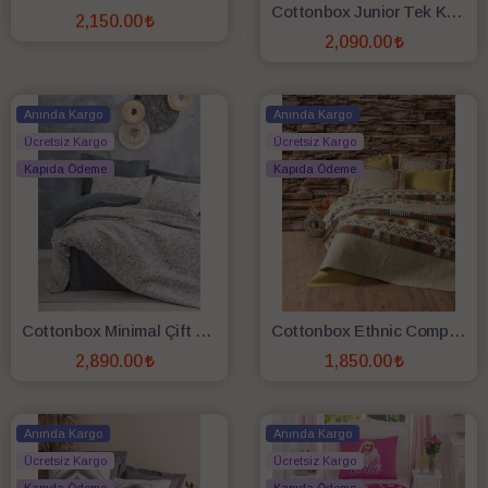
Cottonbox Junior Tek Kişilik Complate Set Adventura Yeşil
2,150.00
2,090.00
SEPETE EKLE
SEPETE EKLE
Anında Kargo
Anında Kargo
Ücretsiz Kargo
Ücretsiz Kargo
Kapıda Ödeme
Kapıda Ödeme
Cottonbox Minimal Çift Kişilik Fitted Complete Set Molly Antrasit
Cottonbox Ethnic Complete Set Tek Kişilik Magnus Hardal
2,890.00
1,850.00
SEPETE EKLE
SEPETE EKLE
Anında Kargo
Anında Kargo
Ücretsiz Kargo
Ücretsiz Kargo