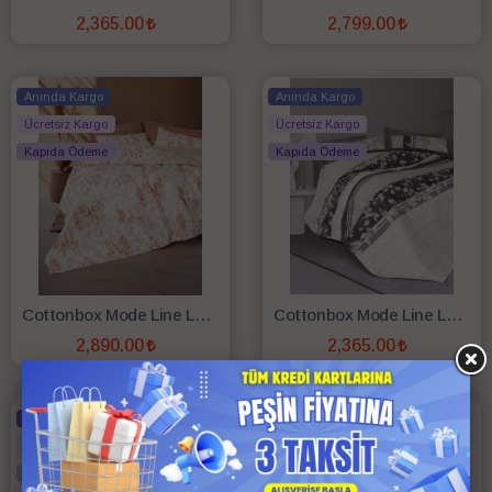
2,365.00
2,799.00
SEPETE EKLE
SEPETE EKLE
Anında Kargo
Anında Kargo
Ücretsiz Kargo
Ücretsiz Kargo
Kapıda Ödeme
Kapıda Ödeme
Cottonbox Mode Line Lamına Çift Kişilik Complete Set Tarcın
Cottonbox Mode Line Lehlare Çift Kişilik Complete Set Antrasıt
2,890.00
2,365.00
SEPETE EKLE
SEPETE EKLE
Anında Kargo
Anında Kargo
Ücretsiz Kargo
Ücretsiz Kargo
Kapıda Ödeme
Kapıda Ödeme