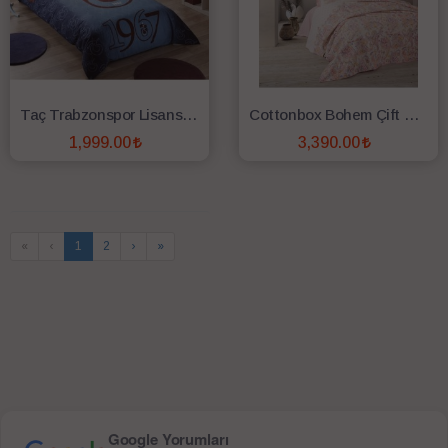
Taç Trabzonspor Lisanslı Complate Set
Cottonbox Bohem Çift Kişilik Complete Set Muna Pembe
1,999.00
3,390.00
SEPETE EKLE
SEPETE EKLE
«
‹
1
2
›
»
Google Yorumları