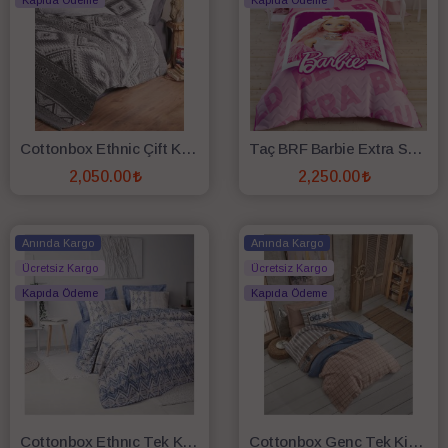
Kapıda Ödeme
Kapıda Ödeme
Cottonbox Ethnic Çift Kişilik Complate Set Delos Antrasit
Taç BRF Barbie Extra Sweet Lisanslı Complate Set
2,050.00
2,250.00
SEPETE EKLE
SEPETE EKLE
Anında Kargo
Anında Kargo
Ücretsiz Kargo
Ücretsiz Kargo
Kapıda Ödeme
Kapıda Ödeme
Cottonbox Ethnıc Tek Kişilik Complete Set Cleo Mavi
Cottonbox Genc Tek Kişilik Complate Set Ocean Lacıvert