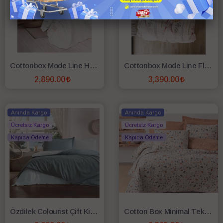
Cottonbox Mode Line Hıedra Çift Kişilik Complete Set Indıgo
Cottonbox Mode Line Flos Çift Kişilik Complete Set Bordo
2,890.00
3,390.00
SEPETE EKLE
SEPETE EKLE
Anında Kargo
Anında Kargo
Ücretsiz Kargo
Ücretsiz Kargo
Kapıda Ödeme
Kapıda Ödeme
Özdilek Colourist Çift Kişilik Yatak Seti Maldiv-Aqua
Cotton Box Minimal Tek Kişilik Fitted Complete Set Onıks Karamel