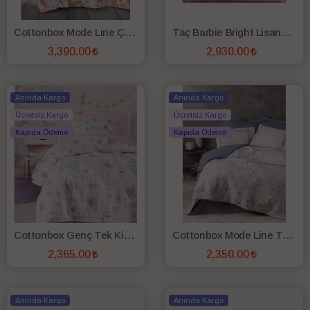
Cottonbox Mode Lıne Çift Kişilik Complate Set Lılura Pembe
Taç Barbie Bright Lisanslı Tek Kişilik Complete Set
3,390.00
2,930.00
SEPETE EKLE
SEPETE EKLE
Anında Kargo
Anında Kargo
Ücretsiz Kargo
Ücretsiz Kargo
Kapıda Ödeme
Kapıda Ödeme
Cottonbox Genç Tek Kişilik Fitted Complate Set Lovella Pembe
Cottonbox Mode Line Tek Kişilik Complate Set Nıtsa Lacivert
2,365.00
2,350.00
SEPETE EKLE
SEPETE EKLE
Anında Kargo
Anında Kargo