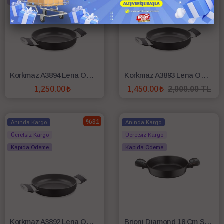
Kapıda Ödeme
Kapıda Ödeme
Korkmaz A3894 Lena Omlet 22 Cm Sahan
Korkmaz A3893 Lena Omlet 20 Cm Sahan
1,250.00
1,450.00
2,000.00 TL
SEPETE EKLE
SEPETE EKLE
%31
Anında Kargo
Anında Kargo
Ücretsiz Kargo
Ücretsiz Kargo
Kapıda Ödeme
Kapıda Ödeme
Korkmaz A3892 Lena Omlet 18 Cm Sahan
Brioni Diamond 18 Cm Sahan - DIA-109