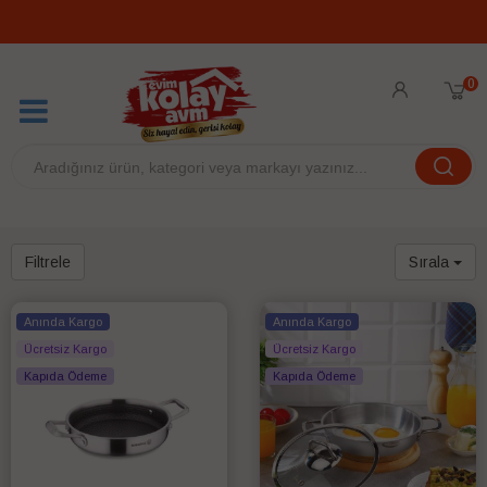
0
Filtrele
Sırala
Anında Kargo
Anında Kargo
Ücretsiz Kargo
Ücretsiz Kargo
Kapıda Ödeme
Kapıda Ödeme