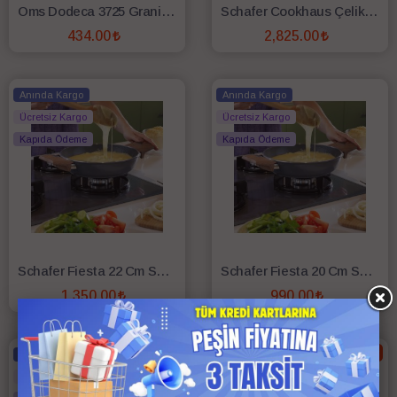
Oms Dodeca 3725 Granit Döküm 16 Cm Sahan - Antrasit
Schafer Cookhaus Çelik Sahan Seti-6 Parça-Gümüş
434.00
2,825.00
SEPETE EKLE
SEPETE EKLE
Anında Kargo
Anında Kargo
Ücretsiz Kargo
Ücretsiz Kargo
Kapıda Ödeme
Kapıda Ödeme
Schafer Fiesta 22 Cm Seramik Sahan 1 Parça-Siyah
Schafer Fiesta 20 Cm Seramik Sahan 1 Parça-Siyah
1,350.00
990.00
SEPETE EKLE
SEPETE EKLE
%28
Anında Kargo
Anında Kargo
Ücretsiz Kargo
Ücretsiz Kargo