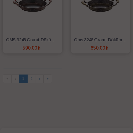
OMS 3248 Granit Döküm 18 Cm Sahan - Bakır
Oms 3248 Granit Döküm 20 Cm Sahan - Gold
590.00
650.00
SEPETE EKLE
SEPETE EKLE
«
‹
1
2
›
»