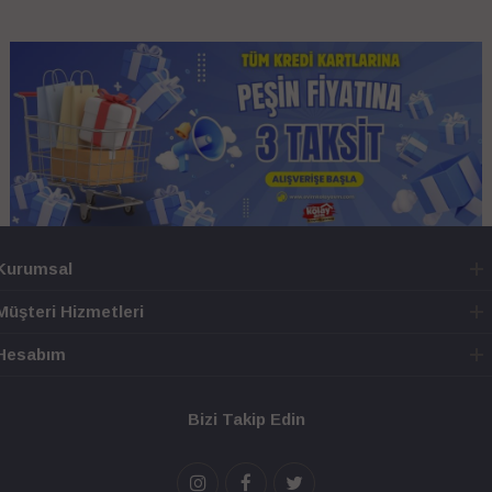
Kurumsal
Müşteri Hizmetleri
Hesabım
Bizi Takip Edin