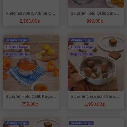
Korkmaz A3873 Altima Çelik-Granit Omlet Sahan 20 Cm
Schafer Held Çelik Sahan 20 Cm 2 Parça-Inox (Kapaklı)
2,785.00
990.00
SEPETE EKLE
SEPETE EKLE
Anında Kargo
Anında Kargo
Ücretsiz Kargo
Ücretsiz Kargo
Kapıda Ödeme
Kapıda Ödeme
Schafer Held Çelik Kaçerola 14 Cm-1 Parça-Inox
Schafer Ceramoni Seramik Kapaklı Sahan 22 Cm-Krem
750.00
1,950.00
SEPETE EKLE
SEPETE EKLE
Anında Kargo
Anında Kargo