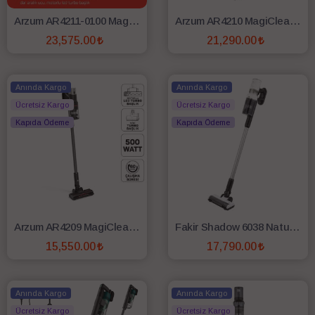
Arzum AR4211-0100 MagiClean Flexbin İstanyonlu Dikey Şarjlı Süpürge - Siyah
Arzum AR4210 MagiClean HydroFlex Dikey Şarjlı Süpürge - Siyah
23,575.00
21,290.00
SEPETE EKLE
SEPETE EKLE
Anında Kargo
Anında Kargo
Ücretsiz Kargo
Ücretsiz Kargo
Kapıda Ödeme
Kapıda Ödeme
Arzum AR4209 MagiClean Flex Dikey Şarjlı Süpürge - Siyah
Fakir Shadow 6038 Natural Whıte Şarjlı Dikey Süpürge
15,550.00
17,790.00
SEPETE EKLE
SEPETE EKLE
Anında Kargo
Anında Kargo
Ücretsiz Kargo
Ücretsiz Kargo