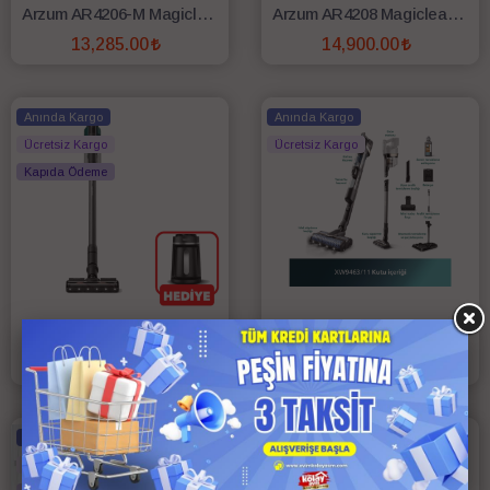
Arzum AR4206-M Magiclean Ultimate Şarjlı Dikey Süpürge
Arzum AR4208 Magiclean Propower Şarjlı Dikey Süpürge
13,285.00
14,900.00
SEPETE EKLE
SEPETE EKLE
Anında Kargo
Anında Kargo
Ücretsiz Kargo
Ücretsiz Kargo
Kapıda Ödeme
Philips XC6557/01 6000 Serisi Şarjlı Dikey Süpürge + HDA150 Kahve Makinesi Hediyeli
Philips XW9463/01 / XW9383/01 Aqua Trio 9000 Serisi 25.2 V Islak Kuru Şarjlı Süpürge
20,360.00
43,250.00
SEPETE EKLE
SEPETE EKLE
Anında Kargo
Anında Kargo
Ücretsiz Kargo
Ücretsiz Kargo