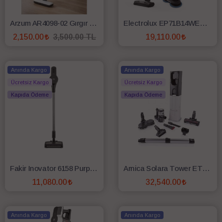
Arzum AR4098-02 Gırgır 2in1 Elektrikli Dikey Süpürge - Beyaz
Electrolux EP71B14WET Islak Kuru Şarjlı Dikey Süpürge + EPPCS2 Temizleme Kovası Hediyeli
2,150.00
3,500.00 TL
19,110.00
SEPETE EKLE
SEPETE EKLE
Anında Kargo
Anında Kargo
Ücretsiz Kargo
Ücretsiz Kargo
Kapıda Ödeme
Kapıda Ödeme
Fakir Inovator 6158 Purple Şarjlı Dikey Süpürge
Arnica Solara Tower ET13490 Islak Kuru Şarjlı Dikey Süpürge
11,080.00
32,540.00
SEPETE EKLE
SEPETE EKLE
Anında Kargo
Anında Kargo