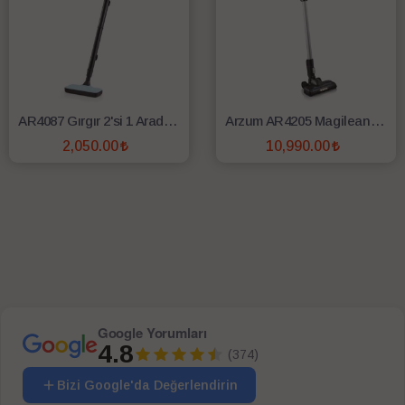
AR4087 Gırgır 2'si 1 Arada Dikey Elektrikli Süpürge - Mavi
Arzum AR4205 Magilean Power Dikey Şarjlı Süpürge Gri
2,050.00
10,990.00
SEPETE EKLE
SEPETE EKLE
Google Yorumları
4.8
(374)
Bizi Google'da Değerlendirin