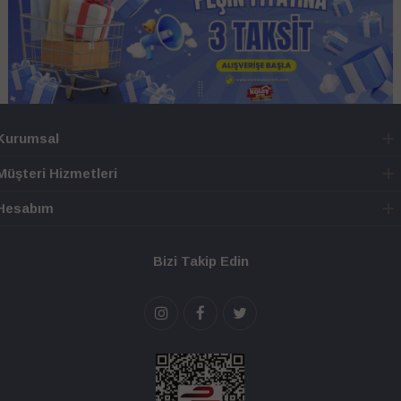
Kurumsal
Müşteri Hizmetleri
Hesabım
Bizi Takip Edin