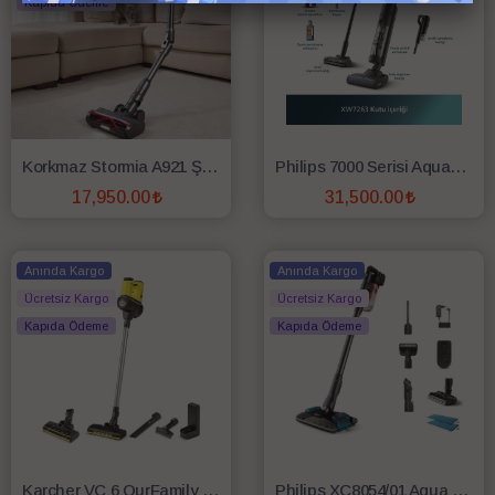
Kapıda Ödeme
Korkmaz Stormia A921 Şarjlı Dikey Süpürge
Philips 7000 Serisi AquaTrio XW7263/11 Islak Kuru Şarjlı Dikey Süpürge
17,950.00
31,500.00
SEPETE EKLE
SEPETE EKLE
Anında Kargo
Anında Kargo
Ücretsiz Kargo
Ücretsiz Kargo
Kapıda Ödeme
Kapıda Ödeme
Karcher VC 6 OurFamily Limited Edition 25.2 V Dikey Şarjlı Süpürge
Philips XC8054/01 Aqua Plus Dikey Şarjlı Süpürge