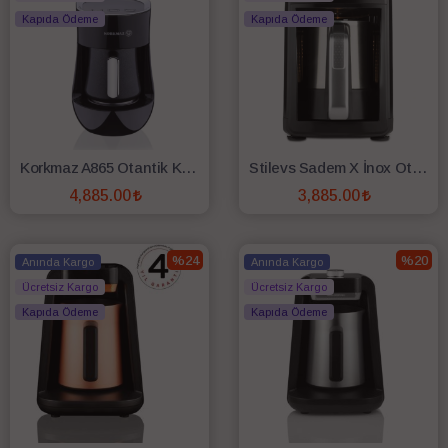
Kapıda Ödeme
Kapıda Ödeme
Korkmaz A865 Otantik Kahve Makinesi - Siyah
Stilevs Sadem X İnox Otomatik Türk Kahve Makinesi Siyah-Gümüş
4,885.00
3,885.00
SEPETE EKLE
SEPETE EKLE
%24
%20
Anında Kargo
Anında Kargo
Ücretsiz Kargo
Ücretsiz Kargo
Kapıda Ödeme
Kapıda Ödeme