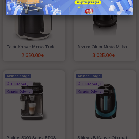
Kapıda Ödeme
Kapıda Ödeme
Fakir Kaave Mono Türk Kahvesi Makinesi - Beyaz
Arzum Okka Minio Milko OK0024 Bakır Türk Kahve Makinesi-
2,650.00
3,035.00
SEPETE EKLE
SEPETE EKLE
Anında Kargo
Anında Kargo
Ücretsiz Kargo
Ücretsiz Kargo
Kapıda Ödeme
Kapıda Ödeme
Philips 3300 Serisi EP3347/90 Tam Otomatik Espresso Makinesi
Stilevs BiKahve Otomatik Türk Kahvesi Makinesi - Sedefli Mavi