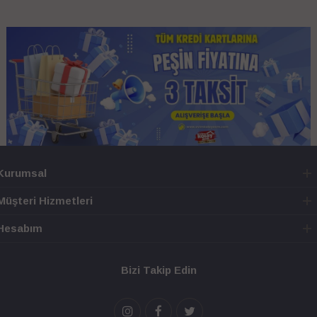
Kurumsal
Müşteri Hizmetleri
Hesabım
Bizi Takip Edin