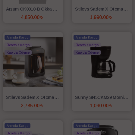
Arzum OK0010-B Okka Minio Pro Türk Kahve Makinesi - Bakır
Stilevs Sadem X Otomatik Türk Kahve Makinası - Beyaz
4,850.00
1,990.00
SEPETE EKLE
SEPETE EKLE
Anında Kargo
Anında Kargo
Ücretsiz Kargo
Ücretsiz Kargo
Kapıda Ödeme
Kapıda Ödeme
Stilevs Sadem X Otomatik Türk Kahve Makinası - Siyah/Bakır
Sunny SN5CKM29 Morning Filtre Kahve Makinesi - Siyah
2,785.00
1,090.00
SEPETE EKLE
SEPETE EKLE
Anında Kargo
Anında Kargo
Ücretsiz Kargo
Ücretsiz Kargo