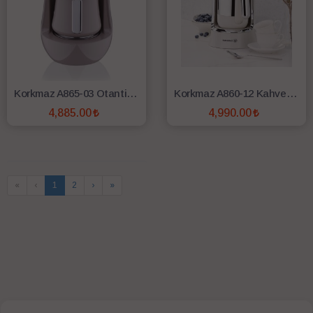
Korkmaz A865-03 Otantik Kahve Makinesi - Bej
Korkmaz A860-12 Kahvekolik Otomatik Kahve Makinesi - Vanilya
4,885.00
4,990.00
SEPETE EKLE
SEPETE EKLE
«
‹
1
2
›
»