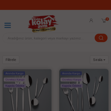
0
Filtrele
Sırala
Anında Kargo
Anında Kargo
Ücretsiz Kargo
Ücretsiz Kargo
Kapıda Ödeme
Kapıda Ödeme