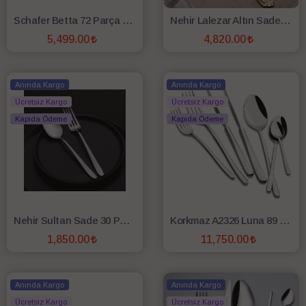
Schafer Betta 72 Parça 12 Kişilik Çatal Kaşık Bıçak Takımı Non01
Nehir Lalezar Altın Sade 36 Parça Çatal Kaşık Bıçak Seti
5,499.00
4,820.00
SEPETE EKLE
SEPETE EKLE
Anında Kargo
Anında Kargo
Ücretsiz Kargo
Ücretsiz Kargo
Kapıda Ödeme
Kapıda Ödeme
Nehir Sultan Sade 30 Parça Çatal Kaşık Bıçak Seti
Korkmaz A2326 Luna 89 Parça Çatal Kaşık Bıçak Seti
1,850.00
11,750.00
SEPETE EKLE
SEPETE EKLE
Anında Kargo
Anında Kargo
Ücretsiz Kargo
Ücretsiz Kargo