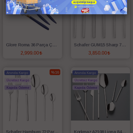
Kapıda Ödeme
Kapıda Ödeme
Glore Roma 36 Parça Çatal Kaşık Bıçak Seti Parlak Altın Mavi
Schafer GUM15 Sharp 72 Parça 12 Kişilik Çatal Kaşık Bıçak Takımı
2,999.00
3,850.00
SEPETE EKLE
SEPETE EKLE
%16
Anında Kargo
Anında Kargo
Ücretsiz Kargo
Ücretsiz Kargo
Kapıda Ödeme
Kapıda Ödeme
Schafer Hamburg 72 Parça Ç.K.B.Takımı-Gümüş11
Korkmaz A2108 Liona 84 Parça Çatal Kaşık Bıçak Seti