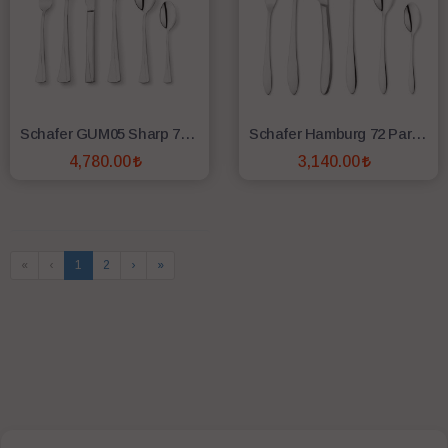
Schafer GUM05 Sharp 72 Parça 12 Kişilik Çatal Kaşık Bıçak Takımı
Schafer Hamburg 72 Parça Çatal Kaşık Bıçak Takımı-Gümüş04
4,780.00
3,140.00
SEPETE EKLE
SEPETE EKLE
«
‹
1
2
›
»