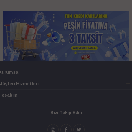
Kurumsal
Müşteri Hizmetleri
Hesabım
Bizi Takip Edin