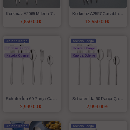
Korkmaz A2065 Milena 72 Parça Çatal Kaşık Bıçak Seti
Korkmaz A2557 Casablanca 84 Parça Çkb Takımı
7,850.00
12,550.00
SEPETE EKLE
SEPETE EKLE
Anında Kargo
Anında Kargo
Ücretsiz Kargo
Ücretsiz Kargo
Kapıda Ödeme
Kapıda Ödeme
Schafer İda 60 Parça Çatal Kaşık Takımı-Gümüş02
Schafer İda 60 Parça Çatal Kaşık Takımı-Gümüş01
2,999.00
2,999.00
SEPETE EKLE
SEPETE EKLE
Anında Kargo
Anında Kargo