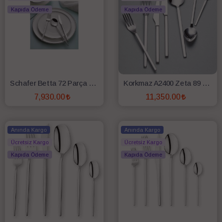
Kapıda Ödeme
Kapıda Ödeme
Schafer Betta 72 Parça 12 Kişilik Çatal Kaşık Bıçak Takımı Gum01
Korkmaz A2400 Zeta 89 Parça Çatal Kaşık Bıçak Seti
7,930.00
11,350.00
SEPETE EKLE
SEPETE EKLE
Anında Kargo
Anında Kargo
Ücretsiz Kargo
Ücretsiz Kargo
Kapıda Ödeme
Kapıda Ödeme