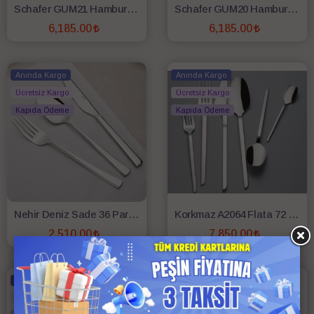
Schafer GUM21 Hamburg 72 Parça 12 Kişilik Çatal Kaşık Bıçak Takımı
Schafer GUM20 Hamburg 72 Parça 12 Kişilik Çatal Kaşık Bıçak Takımı
6,185.00
6,185.00
SEPETE EKLE
SEPETE EKLE
Anında Kargo
Anında Kargo
Ücretsiz Kargo
Ücretsiz Kargo
Kapıda Ödeme
Kapıda Ödeme
Nehir Deniz Sade 36 Parça Çatal Kaşık Bıçak Seti
Korkmaz A2064 Flata 72 Parça Çatal Kaşık Bıçak Seti
2,510.00
7,850.00
SEPETE EKLE
SEPETE EKLE
Anında Kargo
Anında Kargo
Ücretsiz Kargo
Ücretsiz Kargo