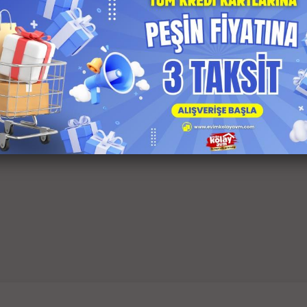
Philips 3300 Serisi EP3347/90 Tam Otomatik Espresso Makinesi
23,825.00
SEPETE EKLE