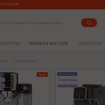
OYA VERİLİR
 TELEFONU
KÜÇÜK EV ALETLERI
TELEVIZYON
etleri
Espresso Makinesi
go
Anında Kargo
%22
rgo
Ücretsiz Kargo
eme
Kapıda Ödeme