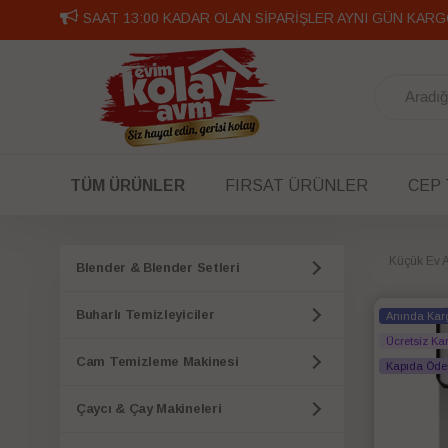
SAAT 13:00 KADAR OLAN SİPARİŞLER AYNI GÜN KARG
TÜM ÜRÜNLER
FIRSAT ÜRÜNLER
CEP
Küçük Ev Al
Blender & Blender Setleri
Buharlı Temizleyiciler
Anında Kar
Ücretsiz Ka
Cam Temizleme Makinesi
Kapıda Öd
Çaycı & Çay Makineleri