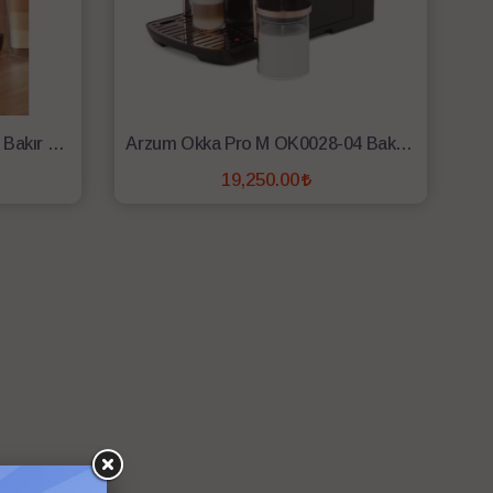
Arzum Okka Pro OK0030-04 Bakır Tam Otomatik Espresso Makinesi
Arzum Okka Pro M OK0028-04 Bakır Tam Otomatik Espresso Makinesi
19,250.00
SEPETE EKLE