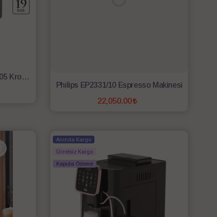
Arzum Okka Pro M OK0028-05 Krom Tam Otomatik Espresso Makinesi - Krom
Philips EP2331/10 Espresso Makinesi
22,050.00
SEPETE EKLE
Anında Kargo
Ücretsiz Kargo
Kapıda Ödeme