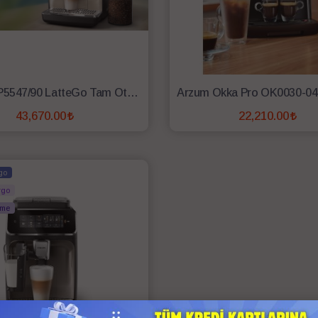
Philips EP5547/90 LatteGo Tam Otomatik Espresso Makinesi
43,670.00
22,210.00
SEPETE EKLE
SEPETE EKLE
go
rgo
eme