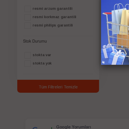
resmi arzum garantili
resmi korkmaz garantili
resmi philips garantili
Stok Durumu
stokta var
stokta yok
Tüm Filtreleri Temizle
Google Yorumları