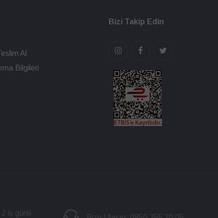
Bizi Takip Edin
eslim Al
ma Bilgileri
 2 iş günü
Bize Ulaşın:
0850 255 20 05