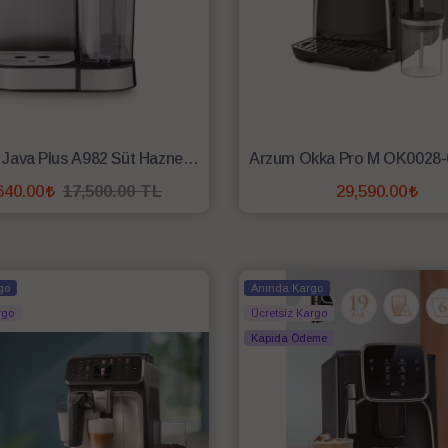
Korkmaz Java Plus A982 Süt Hazneli Espresso Makinesi
640.00
17,500.00 TL
29,590.00
SEPETE EKLE
SEPETE EKLE
go
Anında Kargo
rgo
Ücretsiz Kargo
Kapıda Ödeme