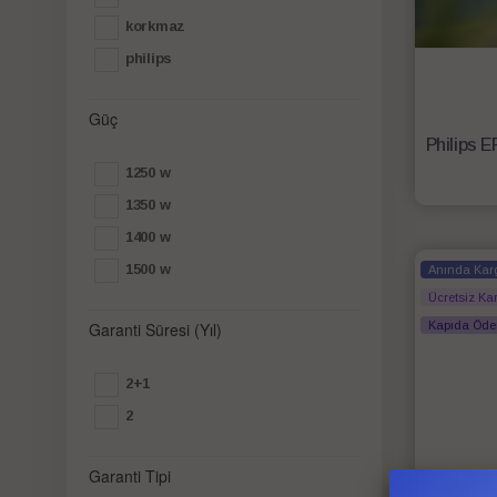
korkmaz
philips
Güç
1250 w
1350 w
1400 w
1500 w
Anında Kar
Ücretsiz Ka
Garanti Süresi (Yıl)
Kapıda Öd
2+1
2
Garanti Tipi