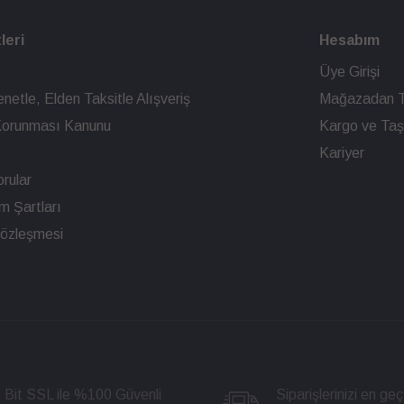
leri
Hesabım
Üye Girişi
netle, Elden Taksitle Alışveriş
Mağazadan T
n Korunması Kanunu
Kargo ve Taşı
Kariyer
rular
ım Şartları
Sözleşmesi
 Bit SSL ile %100 Güvenli
Siparişlerinizi en geç