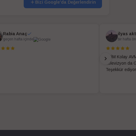
Bizi Google'da Değerlendirin
Rabia Anaç
ilyas ak
geçen hafta içinde
bir hafta ö
EVİM Kolay AVM
Televizyon da G
Teşekkür ediyo