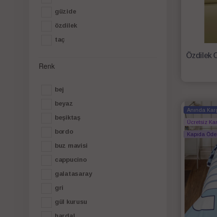
güzi̇de
özdilek
taç
Renk
bej
beyaz
Anında Kar
beşiktaş
Ücretsiz Ka
bordo
Kapıda Öd
buz mavisi
cappucino
galatasaray
gri
gül kurusu
hardal