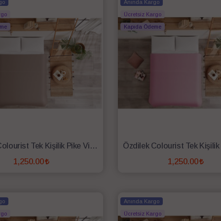
go
Anında Kargo
rgo
Ücretsiz Kargo
eme
Kapıda Ödeme
Özdilek Colourist Tek Kişilik Pike Vizon
1,250.00
1,250.00
SEPETE EKLE
SEPETE EKLE
go
Anında Kargo
rgo
Ücretsiz Kargo