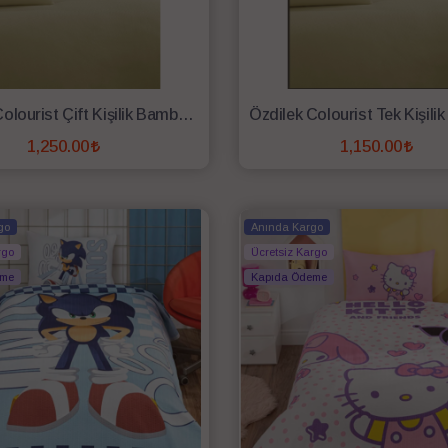
Özdilek Colourist Çift Kişilik Bambu Pike Bej
1,250.00
1,150.00
SEPETE EKLE
SEPETE EKLE
go
Anında Kargo
rgo
Ücretsiz Kargo
eme
Kapıda Ödeme