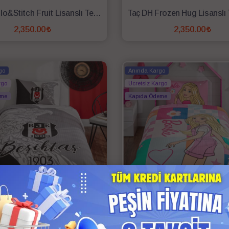
Taç DH Lilo&Stitch Fruit Lisanslı Tek Kişilik Pike Takımı
2,350.00
2,350.00
SEPETE EKLE
SEPETE EKLE
go
Anında Kargo
rgo
Ücretsiz Kargo
eme
Kapıda Ödeme
Taç BJK Since 1903 Lisanslı Tek Kişilik Pike Takımı