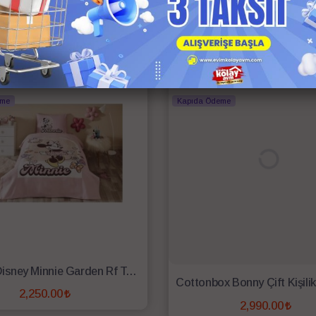
2,350.00
2,750.00
SEPETE EKLE
SEPETE EKLE
go
Anında Kargo
rgo
Ücretsiz Kargo
eme
Kapıda Ödeme
Özdilek Disney Minnie Garden Rf Tek Kişilik Pike Takımı Pembe
2,250.00
2,990.00