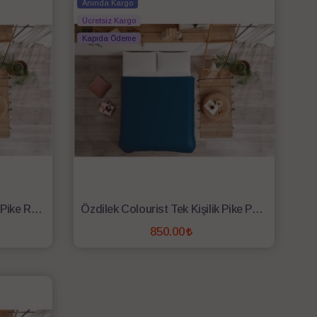
Anında Kargo
Ücretsiz Kargo
Kapıda Ödeme
Özdilek Colourist Tek Kişilik Pike Rose
Özdilek Colourist Tek Kişilik Pike Pasifik
850.00
SEPETE EKLE