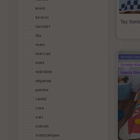
krem
kırmızı
lacivert
lila
mavi
mercan
Anında Kar
mint
Ücretsiz Ka
mürdüm
Kapıda Öd
okyanus
pembe
renkli
rose
sarı
somon
trabzonspor