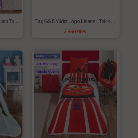
Taç Hello Kitty&Friends Lisanslı Tek Kişilik Pike Takımı
Taç GS 5 Yıldız Logo Lisanslı Tek Kişilik Pike Takımı
2,850.00
SEPETE EKLE
Anında Kargo
Ücretsiz Kargo
Kapıda Ödeme