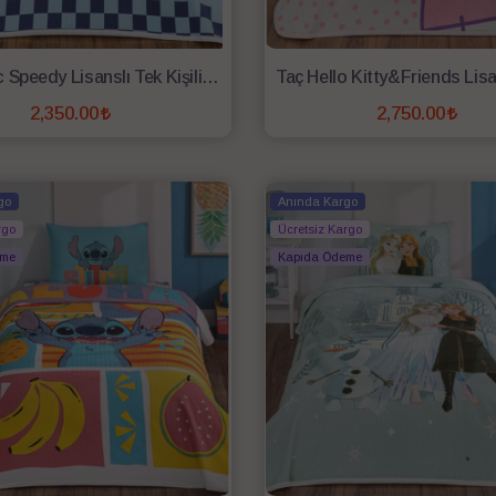
Taç Sonic Speedy Lisanslı Tek Kişilik Pike Takımı
2,350.00
2,750.00
SEPETE EKLE
SEPETE EKLE
go
Anında Kargo
rgo
Ücretsiz Kargo
eme
Kapıda Ödeme