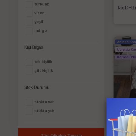
turkuaz
vizon
yeşil
i̇ndigo
Anında Kar
Kişi Bilgisi
Ücretsiz Ka
Kapıda Öd
tek kişilik
çift kişilik
Stok Durumu
stokta var
stokta yok
Tüm Filtreleri Temizle