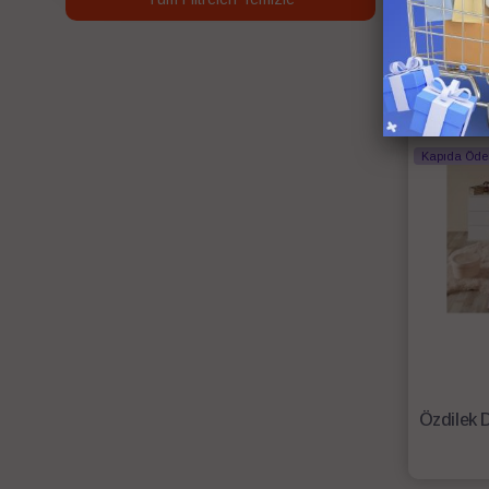
Anında Kar
Ücretsiz Ka
Kapıda Öd