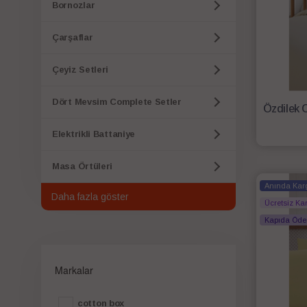
Bornozlar
Çarşaflar
Çeyiz Setleri
Dört Mevsim Complete Setler
Elektrikli Battaniye
Masa Örtüleri
Anında Kar
Daha fazla göster
Ücretsiz Ka
Kapıda Öd
Markalar
cotton box