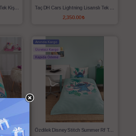
Taç DH Frozen Hug Lisanslı Tek Kişilik Pike Takımı
Taç DH Cars Lightning Lisanslı Tek Kişilik Pike Takımı
2,350.00
SEPETE EKLE
Anında Kargo
Ücretsiz Kargo
Kapıda Ödeme
Taç Barbie Colourful Lisanslı Tek Kişilik Pike Takımı
Özdilek Disney Stitch Summer Rf Tek Kişilik Pike Takımı Mint