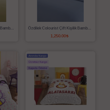
Özdilek Colourist Tek Kişilik Bambu Pike Bej
Özdilek Colourist Çift Kişilik Bambu Pike İndigo
1,250.00
SEPETE EKLE
Anında Kargo
Ücretsiz Kargo
Kapıda Ödeme