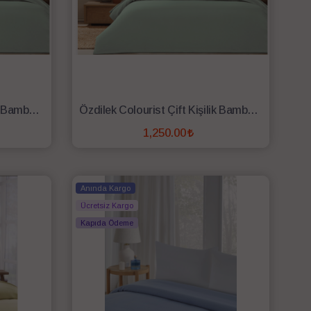
Özdilek Colourist Tek Kişilik Bambu Pike Çağla
Özdilek Colourist Çift Kişilik Bambu Pike Çağla
1,250.00
SEPETE EKLE
Anında Kargo
Ücretsiz Kargo
Kapıda Ödeme