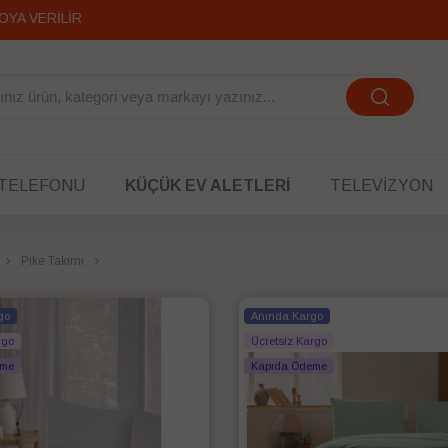
OYA VERİLİR
 TELEFONU
KÜÇÜK EV ALETLERI
TELEVIZYON
Pike Takımı
go
Anında Kargo
rgo
Ücretsiz Kargo
eme
Kapıda Ödeme