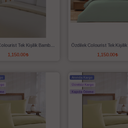
Özdilek Colourist Tek Kişilik Bambu Pike Krem
1,150.00
1,150.00
SEPETE EKLE
SEPETE EKLE
go
Anında Kargo
rgo
Ücretsiz Kargo
eme
Kapıda Ödeme