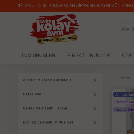
SAAT 13:00 KADAR OLAN SİPARİŞLER AYNI GÜN KARG
TÜM ÜRÜNLER
FIRSAT ÜRÜNLER
CEP
Ev Tekstili
Alezler & Yatak Koruyucu
Battaniye
Anında Kar
Ücretsiz Ka
Bebek Nevresim Takımı
Kapıda Öd
Bornoz ve Havlu & Aile Set