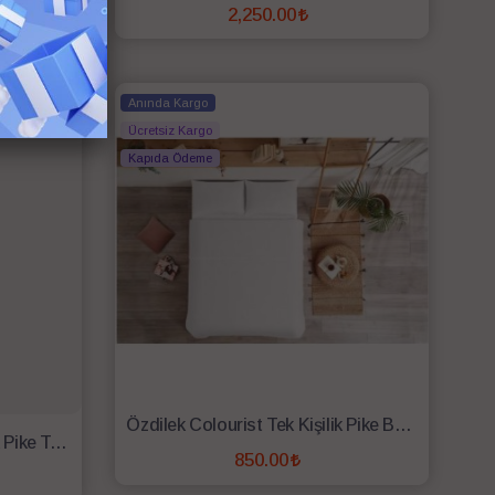
2,250.00
SEPETE EKLE
Anında Kargo
Ücretsiz Kargo
Kapıda Ödeme
Özdilek Colourist Tek Kişilik Pike Beyaz
Cottonbox Bonny Çift Kişilik Pike Takımı Leroy Gri
850.00