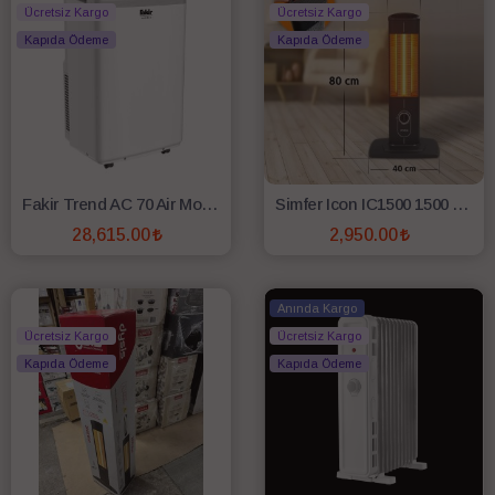
Ücretsiz Kargo
Ücretsiz Kargo
Kapıda Ödeme
Kapıda Ödeme
Fakir Trend AC 70 Air Mobil Klima
Simfer Icon IC1500 1500 W Dikey Isıtıcı
28,615.00
2,950.00
SEPETE EKLE
SEPETE EKLE
Anında Kargo
Ücretsiz Kargo
Ücretsiz Kargo
Kapıda Ödeme
Kapıda Ödeme