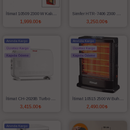
İtimat 10509 2300 W Kalın Flament Elektrikli Isıtıcı
Simfer HTR-7406 2300 W Termostatlı Dış Mekan Elektrikli Duvar Tipi Infrared Isıtıcı
1,999.00
3,250.00
SEPETE EKLE
SEPETE EKLE
Anında Kargo
Anında Kargo
Ücretsiz Kargo
Ücretsiz Kargo
Kapıda Ödeme
Kapıda Ödeme
İtimat CH-2020B Turbo Fanlı 2000 W Konvektör Isıtıcı
İtimat 10515 2500 W Buharlı Quartz Isıtıcı
3,415.00
2,490.00
SEPETE EKLE
SEPETE EKLE
Anında Kargo