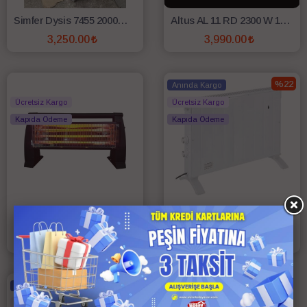
Simfer Dysis 7455 2000W Karbon Dikey Isıtıcı - Uzaktan Kumandalı
Altus AL 11 RD 2300 W 11 Dilim Yağlı Radyatör
3,250.00
3,990.00
SEPETE EKLE
SEPETE EKLE
%22
Anında Kargo
Ücretsiz Kargo
Ücretsiz Kargo
Kapıda Ödeme
Kapıda Ödeme
Luxell LX-2820 1500 W Quartz Isıtıcı
Luxell LX-2947 1000 W Konvektör Isıtıcı
790.00
1,949.00
2,500.00 TL
SEPETE EKLE
SEPETE EKLE
Anında Kargo
Ücretsiz Kargo