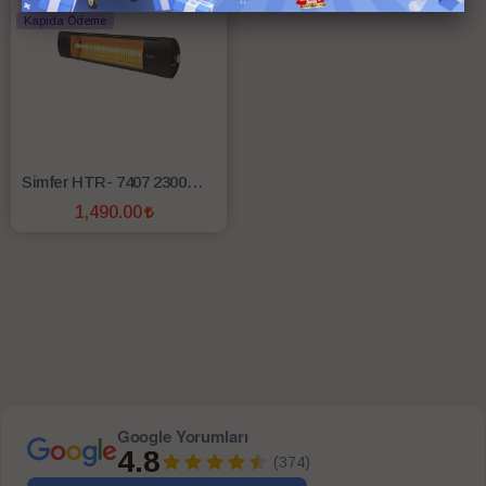
Kapıda Ödeme
Simfer HTR- 7407 2300W Isıtıcı
1,490.00
SEPETE EKLE
Google Yorumları
4.8
(374)