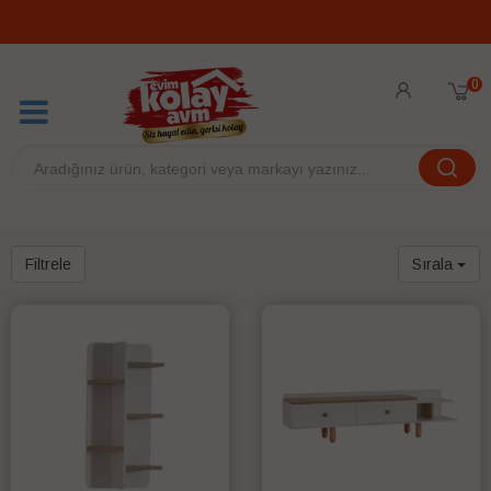
0
Filtrele
Sırala