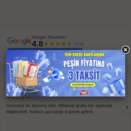
Google Yorumları
4.8
(374)
Bizi Google'da Değerlendirin
Mehmet Celal DODANLI
geçen hafta içinde
Sorunsuz bir alışveriş oldu. Whatsap grubu her aşamada
bilgilendirdi. Sadece ups kargo 4 günde getirdi.