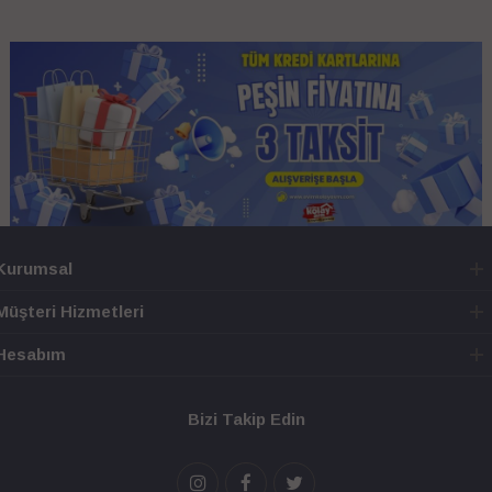
Kurumsal
Müşteri Hizmetleri
Hesabım
Bizi Takip Edin