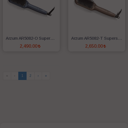
Arzum AR5082-O Superstar Pro Saç Düzleştirici Fırça - Okyanus
Arzum AR5082-T Superstar Pro Saç Düzleştirici Fırça - Toprak
2,490.00
2,650.00
SEPETE EKLE
SEPETE EKLE
«
‹
1
2
›
»