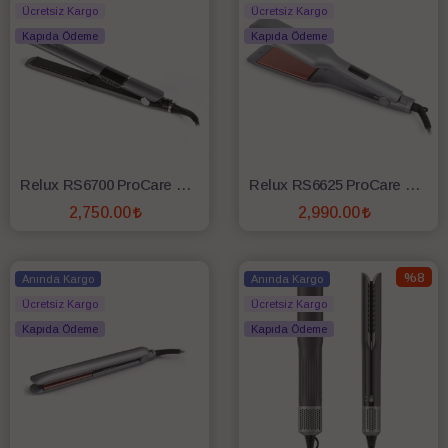
Ücretsiz Kargo
Ücretsiz Kargo
Kapıda Ödeme
Kapıda Ödeme
Relux RS6700 ProCare Magic Uzun Plakalı Saç Düzleştirici
Relux RS6625 ProCare Comfort İyonik Geniş Plakalı Keratin Korumalı Saç Düzleştirici
2,750.00
2,990.00
SEPETE EKLE
SEPETE EKLE
%8
Anında Kargo
Anında Kargo
Ücretsiz Kargo
Ücretsiz Kargo
Kapıda Ödeme
Kapıda Ödeme