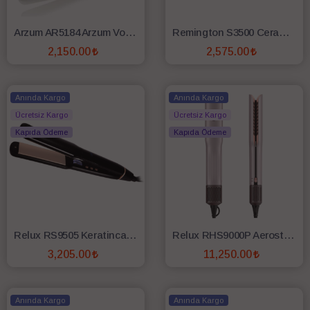
Arzum AR5184 Arzum Volume Pro Saç Düzleştirici
Remington S3500 Ceramic Straight Seramik Saç Düzleştirici
2,150.00
2,575.00
SEPETE EKLE
SEPETE EKLE
Anında Kargo
Anında Kargo
Ücretsiz Kargo
Ücretsiz Kargo
Kapıda Ödeme
Kapıda Ödeme
Relux RS9505 Keratincare Keratin Korumalı Saç Düzleştirici
Relux RHS9000P Aerostraight Pembe Islak Kuru Saç Düzleştirici
3,205.00
11,250.00
SEPETE EKLE
SEPETE EKLE
Anında Kargo
Anında Kargo