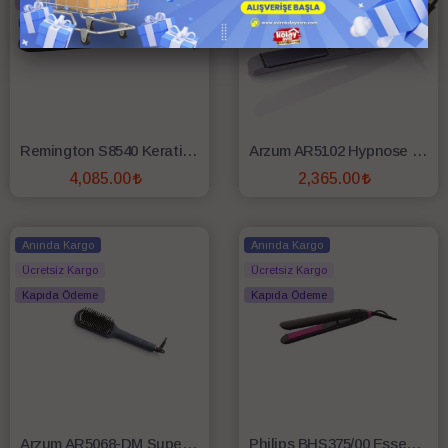
Kapıda Ödeme
Kapıda Ödeme
Remington S8540 Keratin Protect Seramik Saç Düzleştirici
Arzum AR5102 Hypnose Ionmax Saç Düzleştirici
4,085.00
2,365.00
SEPETE EKLE
SEPETE EKLE
Anında Kargo
Anında Kargo
Ücretsiz Kargo
Ücretsiz Kargo
Kapıda Ödeme
Kapıda Ödeme
Arzum AR5068-DM Superstar Touch Saç Düzleştirici Fırça Derin Mavi
Philips BHS375/00 Essential ThermoProtect Keratin Katkılı Seramik Saç Düzleştirici