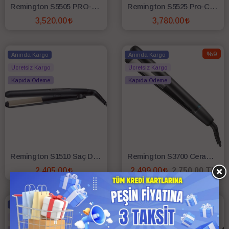
Remington S5505 PRO-Ceramic Ultra Seramik Saç Düzleştirici
Remington S5525 Pro-Ceramic Dijital Extra Saç Düzleştirici
3,520.00
3,780.00
SEPETE EKLE
SEPETE EKLE
%9
Anında Kargo
Anında Kargo
Ücretsiz Kargo
Ücretsiz Kargo
Kapıda Ödeme
Kapıda Ödeme
Remington S1510 Saç Düzleştirici
Remington S3700 Ceramic Glide 230 Seramik Saç Düzleştirici
2,405.00
2,499.00
2,750.00 TL
SEPETE EKLE
SEPETE EKLE
Anında Kargo
Anında Kargo
Ücretsiz Kargo
Ücretsiz Kargo