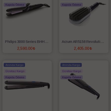
Kapıda Ödeme
Kapıda Ödeme
Philips 3000 Series BHH808/00 Seramik Saç Tost Makinesi
Arzum AR5158 Revolution Saç Düzleştirici Fırça
2,590.00
2,405.00
SEPETE EKLE
SEPETE EKLE
Anında Kargo
Anında Kargo
Ücretsiz Kargo
Ücretsiz Kargo
Kapıda Ödeme
Kapıda Ödeme