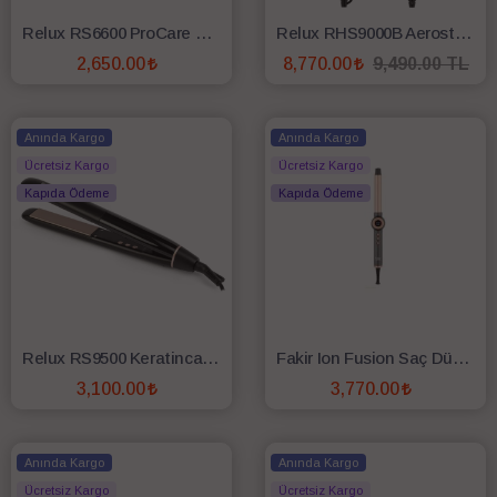
Relux RS6600 ProCare Comfort İyonik Keratin Korumalı Seramik Saç Düzleştirici
Relux RHS9000B Aerostraight Antrasit Islak Kuru Saç Düzleştirici
2,650.00
8,770.00
9,490.00 TL
SEPETE EKLE
SEPETE EKLE
Anında Kargo
Anında Kargo
Ücretsiz Kargo
Ücretsiz Kargo
Kapıda Ödeme
Kapıda Ödeme
Relux RS9500 Keratincare Keratin Korumalı Saç Düzleştirici
Fakir Ion Fusion Saç Düzleştirici
3,100.00
3,770.00
SEPETE EKLE
SEPETE EKLE
Anında Kargo
Anında Kargo
Ücretsiz Kargo
Ücretsiz Kargo