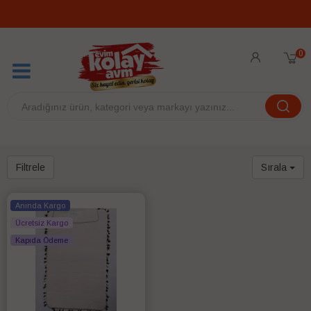
0
Filtrele
Sırala
Anında Kargo
Ücretsiz Kargo
Kapıda Ödeme