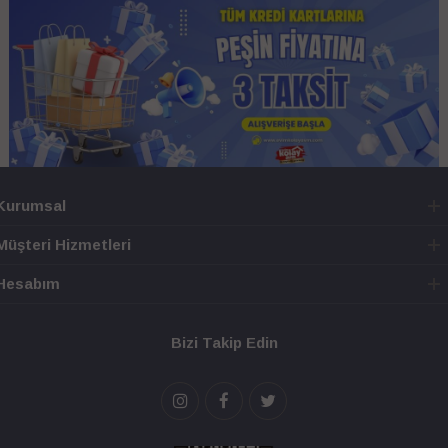
Kurumsal
Müşteri Hizmetleri
Hesabım
Bizi Takip Edin