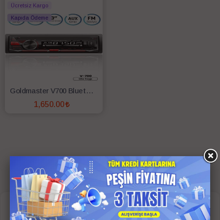
Ücretsiz Kargo
Kapıda Ödeme
Goldmaster V700 Bluetooth Oto Teyp
1,650.00
SEPETE EKLE
Google Yorumları
4.8
(374)