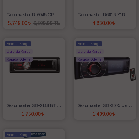
Goldmaster D-6045 GPS Oto Multimedya
Goldmaster D6016 7" Double Din Multimedya Oto Teyp
5,749.00
6,500.00 TL
4,830.00
SEPETE EKLE
SEPETE EKLE
Anında Kargo
Anında Kargo
Ücretsiz Kargo
Ücretsiz Kargo
Kapıda Ödeme
Kapıda Ödeme
Goldmaster SD-2118 BT 4x45 W USB Oto Radyo Teyp
Goldmaster SD-3075 Usb Bluetooth Oto Teyp
1,750.00
1,499.00
SEPETE EKLE
SEPETE EKLE
Anında Kargo