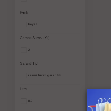
Renk
beyaz
Garanti Süresi (Yıl)
2
Garanti Tipi
resmi luxell garantili
Litre
8.0