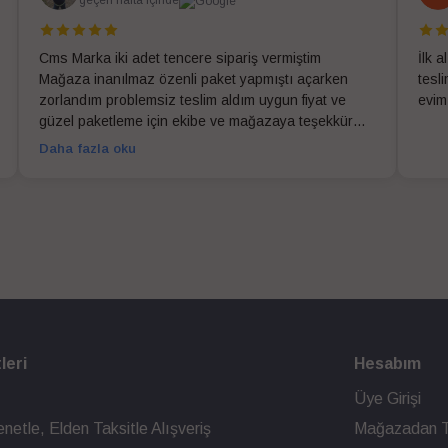
Cms Marka iki adet tencere sipariş vermiştim
İlk 
Mağaza inanılmaz özenli paket yapmıştı açarken
tesl
zorlandım problemsiz teslim aldım uygun fiyat ve
evim
güzel paketleme için ekibe ve mağazaya teşekkür
ederim
Daha fazla oku
leri
Hesabım
Üye Girişi
netle, Elden Taksitle Alışveriş
Mağazadan T