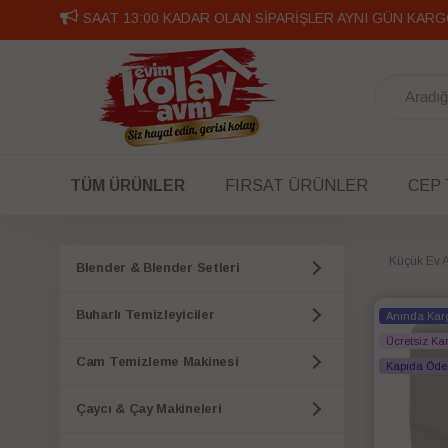
SAAT 13:00 KADAR OLAN SİPARİŞLER AYNI GÜN KARG
TÜM ÜRÜNLER
FIRSAT ÜRÜNLER
CEP
Küçük Ev Al
Blender & Blender Setleri
Buharlı Temizleyiciler
Anında Kar
Ücretsiz Ka
Cam Temizleme Makinesi
Kapıda Öd
Çaycı & Çay Makineleri