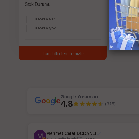
Stok Durumu
stokta var
stokta yok
Tüm Filtreleri Temizle
Google Yorumları
4.8
(375)
Mehmet Celal DODANLI
geçen hafta içinde