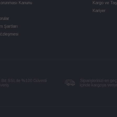
n Korunması Kanunu
Kargo ve Taşı
Kariyer
rular
ım Şartları
Sözleşmesi
 Bit SSL ile %100 Güvenli
Siparişlerinizi en geç
şveriş
içinde kargoya veriy