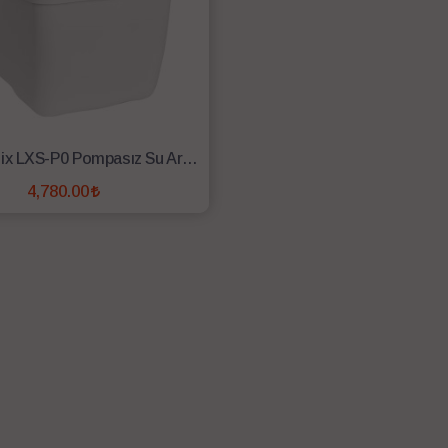
Luxell Onix LXS-P0 Pompasız Su Arıtma Cihazı
4,780.00
SEPETE EKLE