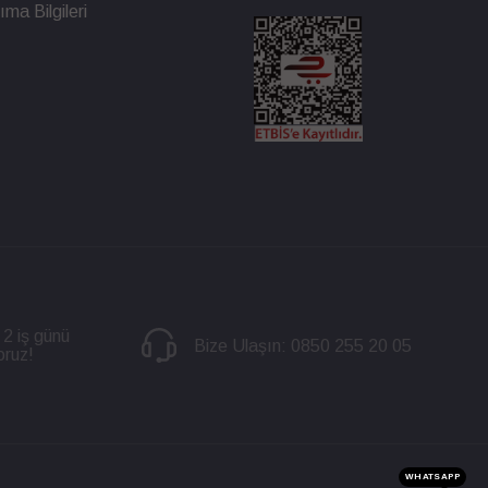
ma Bilgileri
 2 iş günü
Bize Ulaşın:
0850 255 20 05
oruz!
WHATSAPP