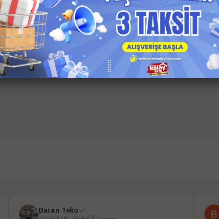
Baran Teko
geçen hafta içinde