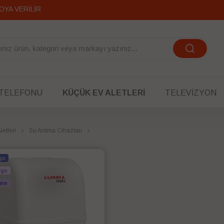
OYA VERİLİR
 TELEFONU
KÜÇÜK EV ALETLERI
TELEVIZYON
etleri
Su Arıtma Cihazları
go
rgo
eme