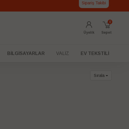
Sipariş Takibi
0
Üyelik
Sepet
BILGISAYARLAR
VALIZ
EV TEKSTILI
Sırala