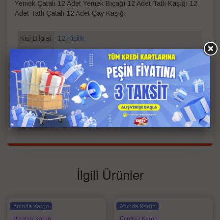
Yemek Çatalı 12 Adet Yemek Bıçağı 12 Adet Tatlı Kaşığı 12
Adet Tatlı Çatalı 12 Adet Çay Kaşığı
Kişi Bilgisi
12 Kişilik
Parça
72
Sayısı
Garanti
Süresi
2
(Yıl)
Garanti
Resmi Schafer Garantili
Tipi
İlgili Ürünler
Anında Kargo
Anında Kargo
Ücretsiz Kargo
Ücretsiz Kargo