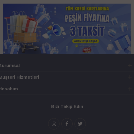
Kurumsal
Müşteri Hizmetleri
Hesabım
Bizi Takip Edin