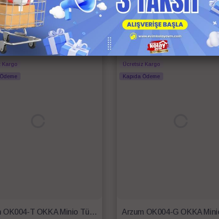
İlgili Ürünler
 Kargo
Anında Kargo
z Kargo
Ücretsiz Kargo
 Ödeme
Kapıda Ödeme
Arzum OK004-T OKKA Minio Türk Kahvesi Makinesi - Toprak