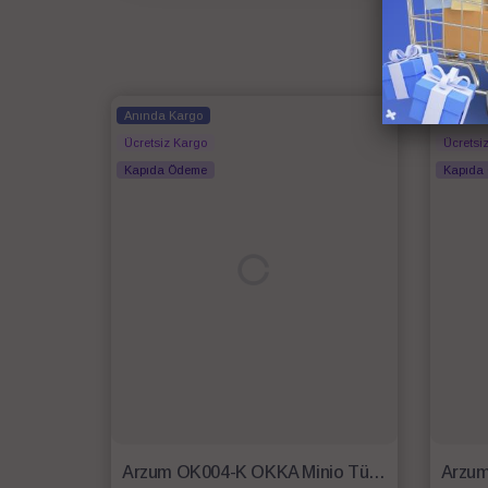
Anında Kargo
Anında
Ücretsiz Kargo
Ücretsi
Kapıda Ödeme
Kapıda
Arzum OK004-K OKKA Minio Türk Kahvesi Makinesi - Krom