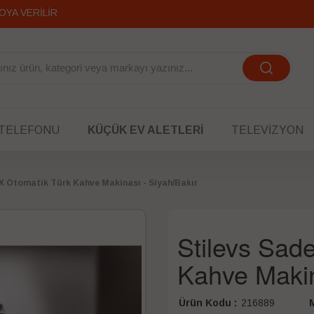
 TELEFONU
KÜÇÜK EV ALETLERI
TELEVIZYON
X Otomatik Türk Kahve Makinası - Siyah/Bakır
Stilevs Sad
Kahve Makin
Ürün Kodu :
216889
M