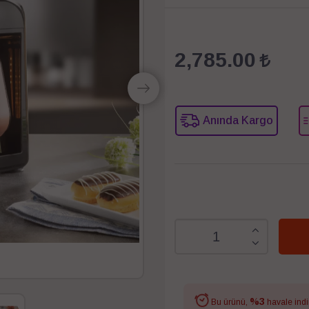
2,785.00
Anında Kargo
%3
Bu ürünü,
havale indi