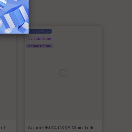
Anında Kargo
Ücretsiz Kargo
Kapıda Ödeme
Arzum OK004-G OKKA Minio Türk Kahvesi Makinesi Gün Batımı
Arzum OK004 OKKA Minio Türk Kahve Makinesi - Bakır