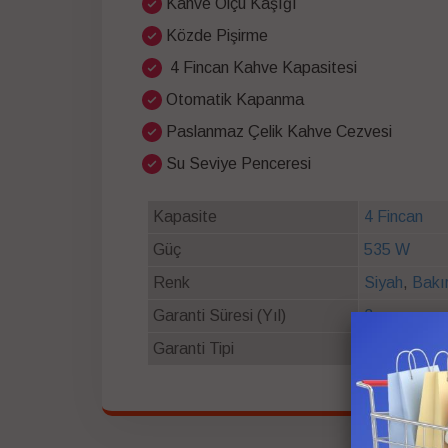
Kahve Ölçü Kaşığı
Közde Pişirme
4 Fincan Kahve Kapasitesi
Otomatik Kapanma
Paslanmaz Çelik Kahve Cezvesi
Su Seviye Penceresi
Kapasite
4 Fincan
Güç
535 W
Renk
Siyah
,
Bakı
Garanti Süresi (Yıl)
3
Garanti Tipi
Resmi Stilev