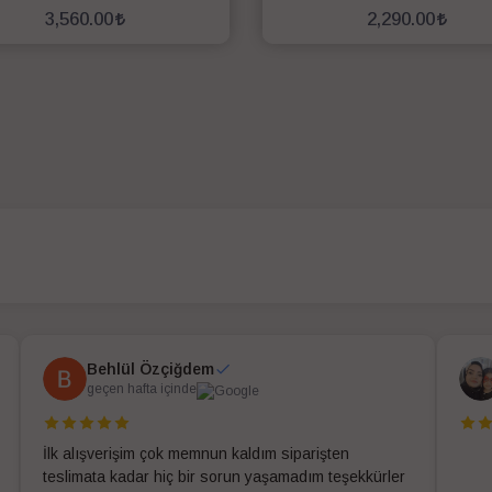
3,560.00
2,290.00
SEPETE EKLE
SEPETE EKLE
Behlül Özçiğdem
geçen hafta içinde
İlk alışverişim çok memnun kaldım siparişten
teslimata kadar hiç bir sorun yaşamadım teşekkürler