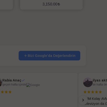
3,150.00
SEPETE EKLE
Bizi Google'da Değerlendirin
Rabia Anaç
ilyas ak
geçen hafta içinde
bir hafta ö
EVİM Kolay AVM
Televizyon da G