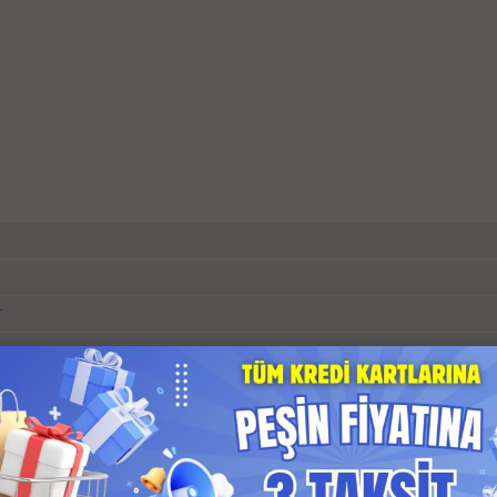
r
s Garantili