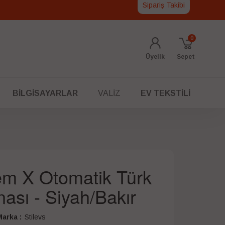
Sipariş Takibi
0
Üyelik
Sepet
BILGISAYARLAR
VALIZ
EV TEKSTILI
em X Otomatik Türk
ası - Siyah/Bakır
arka :
Stilevs