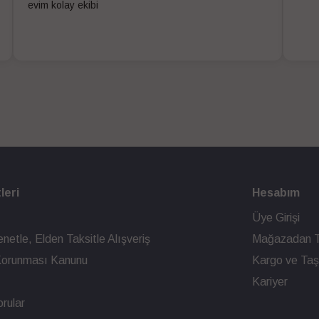
evim kolay ekibi
leri
Hesabım
Üye Girişi
netle, Elden Taksitle Alışveriş
Mağazadan T
n Korunması Kanunu
Kargo ve Taşı
Kariyer
rular