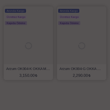
Anında Kargo
Anında Kargo
Ücretsiz Kargo
Ücretsiz Kargo
Kapıda Ödeme
Kapıda Ödeme
Arzum OK004-K OKKA Minio Türk Kahvesi Makinesi - Krom
Arzum OK004-G OKKA Minio Türk Kahvesi Makinesi Gün Batımı
3,150.00
2,290.00
SEPETE EKLE
SEPETE EKLE