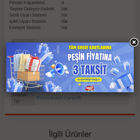
Fincan Kapasitesi
:
4
Taşma Önleyici Sistem
:
Var
Sesli Uyarı Sistemi
:
Var
Işıklı Uyarı Sistemi
:
Var
Emniyet Sistemi
:
Var
Kapasite
4 Fincan
Güç
480 W
Renk
Toprak
Garanti
Süresi
3+1
(Yıl)
Garanti
Resmi Arzum Garantili
Tipi
İlgili Ürünler