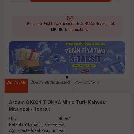
3.453,2 ₺
%3
Bu ürünü,
havale indirimi ile
ile alarak
106.80 ₺
kazanabilirsin!
DETAYLAR
ÖDEME SEÇENEKLERI
YORUMLAR
(0)
Arzum OK004-T OKKA Minio Türk Kahvesi
Makinesi - Toprak
Güç
:
480W
Patentli Yıkanabilir Cezve
:
Var
Ağır Ateşte İdeal Pişirme
:
Var