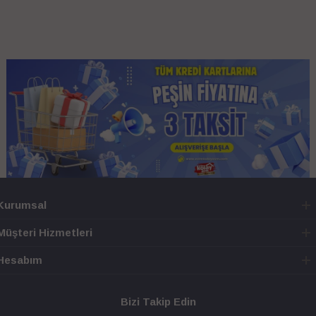
Kurumsal
Müşteri Hizmetleri
Hesabım
Bizi Takip Edin