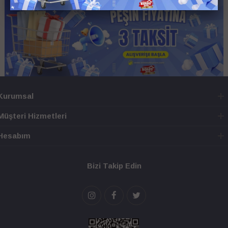
Kurumsal
Müşteri Hizmetleri
Hesabım
Bizi Takip Edin