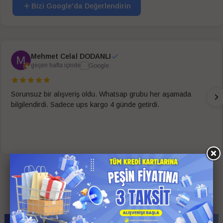
Bizi Google'da Değerlendirin
Mehmet Celal DODANLI
geçen hafta içinde
Sorunsuz bir alışveriş oldu. Whatsap grubu her aşamada
bilgilendirdi. Sadece ups kargo 4 günde getirdi.