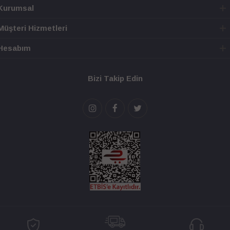
Kurumsal
Müşteri Hizmetleri
Hesabım
Bizi Takip Edin