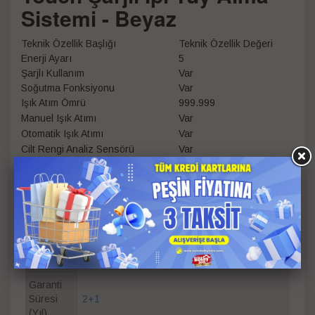
Sistemi - Beyaz
Teknik Özellik Başlığı
Teknik Özellik Değeri
Enerji Ayarı
5
Şarjlı Kullanım
Var
Soğutma Fonksiyonu
Var
Işık Atım Ömrü
999.999
Manuel Işık Atımı
Var
Otomatik Işık Atımı
Var
Cilt Rengi Analiz Sensörü
Var
Cilt Temas Sensörü
Var
Led Ekran
Var
Manyetik Başlıklar
Var
Bikini Başlığı
Var
Yüz Başlığı
Var
Renk
Beyaz
Garanti
Süresi
2+1
(Yıl)