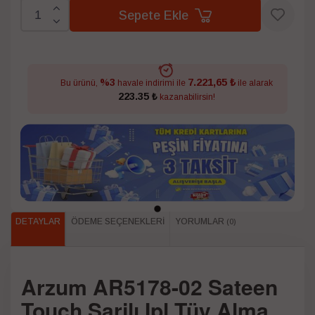
Sepete Ekle
7.221,65 ₺
%3
Bu ürünü,
havale indirimi ile
ile alarak
223.35 ₺
kazanabilirsin!
DETAYLAR
ÖDEME SEÇENEKLERI
YORUMLAR
(0)
Arzum AR5178-02 Sateen
Touch Şarjlı Ipl Tüy Alma