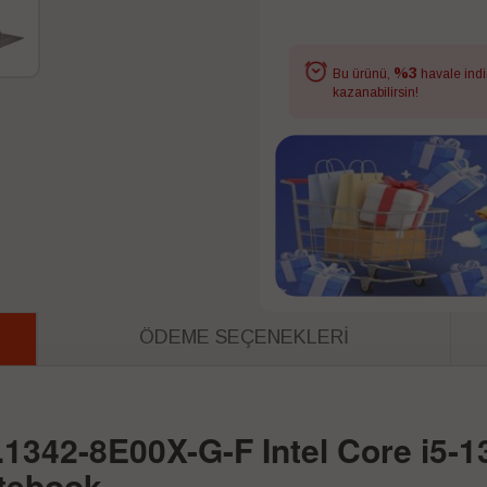
%3
Bu ürünü,
havale indi
kazanabilirsin!
ÖDEME SEÇENEKLERI
.1342-8E00X-G-F Intel Core i5-
otebook