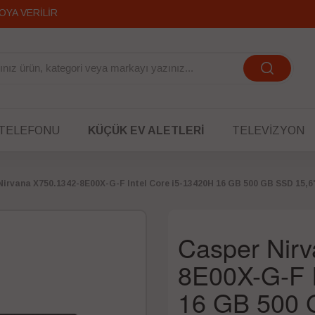
OYA VERİLİR
 TELEFONU
KÜÇÜK EV ALETLERI
TELEVIZYON
Nirvana X750.1342-8E00X-G-F Intel Core i5-13420H 16 GB 500 GB SSD 15,6
Casper Nir
8E00X-G-F I
16 GB 500 G