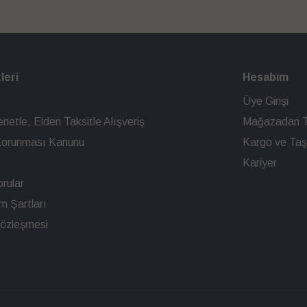
leri
Hesabım
Üye Girişi
netle, Elden Taksitle Alışveriş
Mağazadan T
n Korunması Kanunu
Kargo ve Taşı
Kariyer
rular
ım Şartları
Sözleşmesi