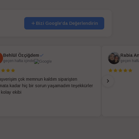
Bizi Google'da Değerlendirin
Behlül Özçiğdem
Rabia A
geçen hafta içinde
geçen haft
alışverişim çok memnun kaldım siparişten
imata kadar hiç bir sorun yaşamadım teşekkürler
 kolay ekibi