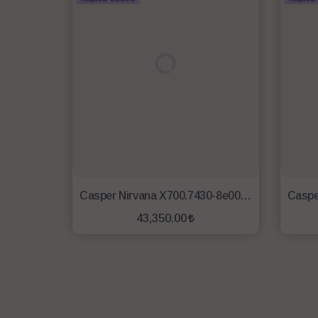
Casper Nirvana X700.7430-8e00x-g-f R5- 7430u 8gb 500gb 15.6'' Fdos Notebook
43,350.00
SEPETE EKLE