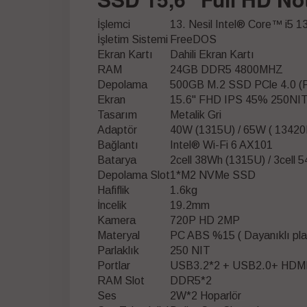
İşlemci
13. Nesil Intel® Core™ i5 1
İşletim Sistemi
FreeDOS
Ekran Kartı
Dahili Ekran Kartı
RAM
24GB DDR5 4800MHZ
Depolama
500GB M.2 SSD PCle 4.0 (
Ekran
15.6" FHD IPS 45% 250NI
Tasarım
Metalik Gri
Adaptör
40W (1315U) / 65W ( 13420
Bağlantı
Intel® Wi-Fi 6 AX101
Batarya
2cell 38Wh (1315U) / 3cell
Depolama Slot
1*M2 NVMe SSD
Hafiflik
1.6kg
İncelik
19.2mm
Kamera
720P HD 2MP
Materyal
PC ABS %15 ( Dayanıklı plas
Parlaklık
250 NIT
Portlar
USB3.2*2 + USB2.0+ HDMI 
RAM Slot
DDR5*2
Ses
2W*2 Hoparlör