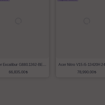
Casper Excalibur G880.1362-BEJ0X-C i7-13620H 16 GB 500 GB SSD RTX3050 6GB 15.6" Gaming Laptop
66,835.00
78,990.00
SEPETE EKLE
SEPETE EKLE