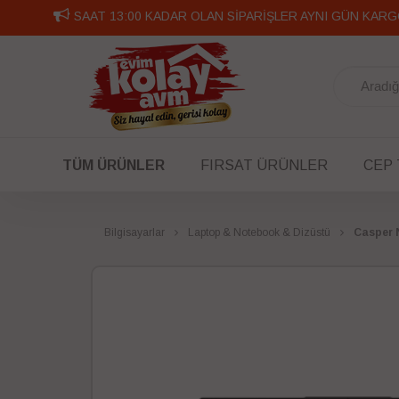
SAAT 13:00 KADAR OLAN SİPARİŞLER AYNI GÜN KARG
TÜM ÜRÜNLER
FIRSAT ÜRÜNLER
CEP
Bilgisayarlar
Laptop & Notebook & Dizüstü
Casper 