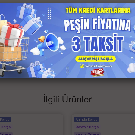
bütör Garantili
İlgili Ürünler
 Kargo
Anında Kargo
z Kargo
Ücretsiz Kargo
 Ödeme
Kapıda Ödeme