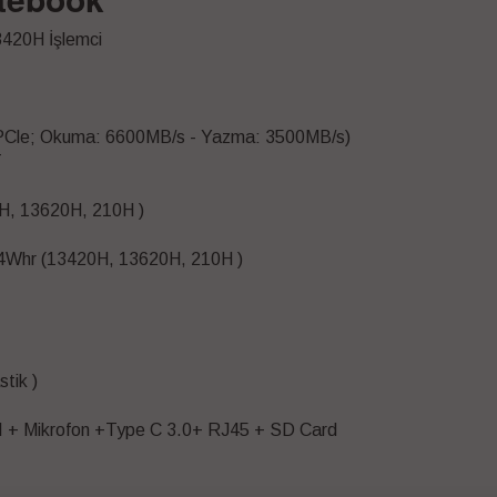
3420H İşlemci
PCle; Okuma: 6600MB/s - Yazma: 3500MB/s)
T
H, 13620H, 210H )
 54Whr (13420H, 13620H, 210H )
tik )
+ Mikrofon +Type C 3.0+ RJ45 + SD Card