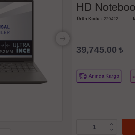
HD Notebo
Ürün Kodu :
220422
M
39,745.00
Anında Kargo