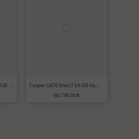
Acer Nitro V15 i5-13420H 24GB 512GB SSD RTX3050/6GB 15.6'' 144Hz FHD W11P Oyun Bilgisayarı
Casper G870 İntel İ7 16 GB Ram 1 TB SSD Intel Graphics 15,6" Fhd Gaming Laptop
60,745.00
SEPETE EKLE