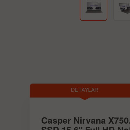
DETAYLAR
Casper Nirvana X750
SSD 15,6" Full HD N