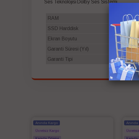
Ses Teknolojisi
Dolby Ses Sistemi
RAM
16 GB
SSD Harddisk
500 GB
Ekran Boyutu
15.6
Garanti Süresi (Yıl)
2
Garanti Tipi
Resmi Distri
Anında Kargo
Anında
Ücretsiz Kargo
Ücretsi
Kapıda Ödeme
Kapıda