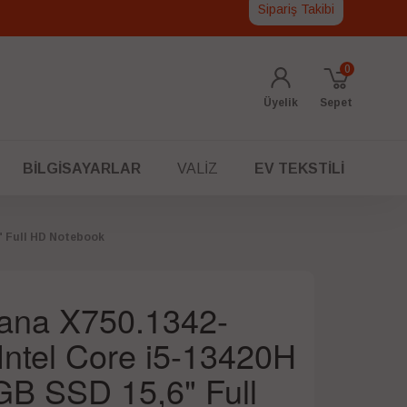
Sipariş Takibi
0
Üyelik
Sepet
BILGISAYARLAR
VALIZ
EV TEKSTILI
" Full HD Notebook
vana X750.1342-
ntel Core i5-13420H
B SSD 15,6" Full