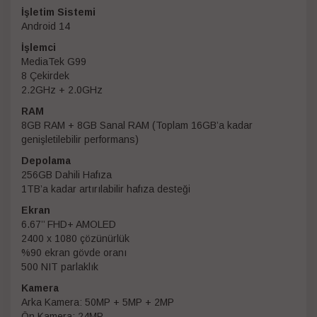
İşletim Sistemi
Android 14
İşlemci
MediaTek G99
8 Çekirdek
2.2GHz + 2.0GHz
RAM
8GB RAM + 8GB Sanal RAM (Toplam 16GB’a kadar
genişletilebilir performans)
Depolama
256GB Dahili Hafıza
1TB’a kadar artırılabilir hafıza desteği
Ekran
6.67’’ FHD+ AMOLED
2400 x 1080 çözünürlük
%90 ekran gövde oranı
500 NIT parlaklık
Kamera
Arka Kamera: 50MP + 5MP + 2MP
Ön Kamera: 24MP