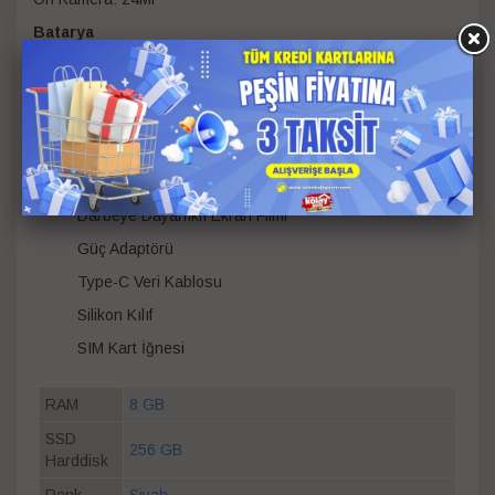
Batarya
5000 mAh
Bağlantı & Özellikler
Çift Hat (Dual SIM)
NFC Var
Kutu İçeriği
Darbeye Dayanıklı Ekran Filmi
Güç Adaptörü
Type-C Veri Kablosu
Silikon Kılıf
SIM Kart İğnesi
RAM
8 GB
SSD
256 GB
Harddisk
Renk
Siyah