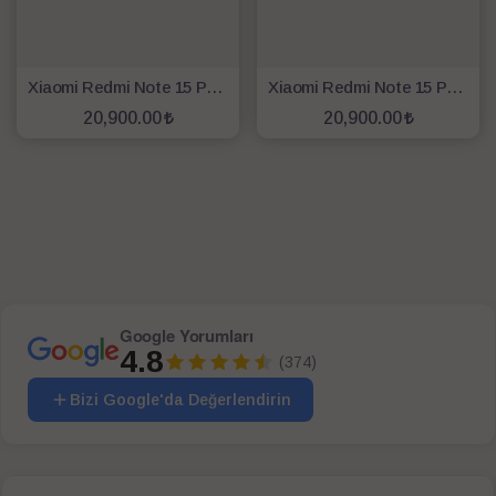
Xiaomi Redmi Note 15 Pro 256 GB 8 GB – Siyah ( Xiaomi Türkiye Garantili )
Xiaomi Redmi Note 15 Pro 256 GB 8 GB – Mavi (Xiaomi Türkiye Garantili)
20,900.00
20,900.00
SEPETE EKLE
SEPETE EKLE
Google Yorumları
4.8
(374)
Bizi Google'da Değerlendirin