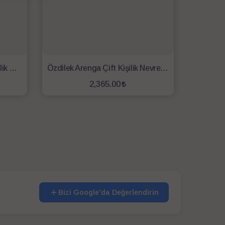
Özdilek Flor Eclıpse Çift Kişilik Nevresim Takımı Sarı
Özdilek Arenga Çift Kişilik Nevresim Takımı Yeşil
2,365.00
SEPETE EKLE
Bizi Google'da Değerlendirin