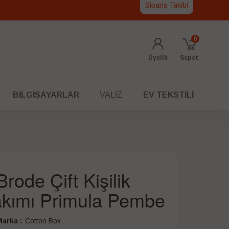
Sipariş Takibi
0
Üyelik
Sepet
BILGISAYARLAR
VALIZ
EV TEKSTILI
rode Çift Kişilik
akımı Primula Pembe
arka :
Cotton Box