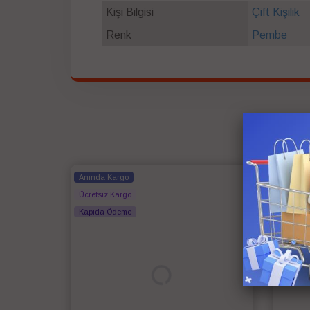
Kişi Bilgisi
Çift Kişilik
Renk
Pembe
Anında Kargo
Anında
Ücretsiz Kargo
Ücretsi
Kapıda Ödeme
Kapıda