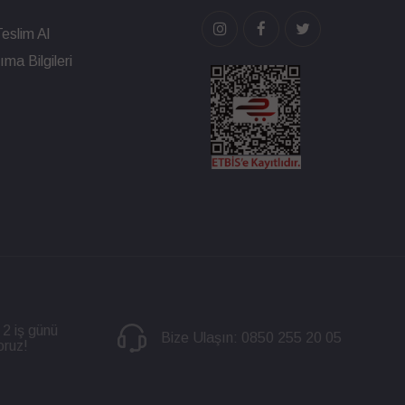
eslim Al
ma Bilgileri
 2 iş günü
Bize Ulaşın:
0850 255 20 05
oruz!