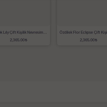
Özdilek Lıly Çift Kişilik Nevresim Takımı Lila Beyaz
2,365.00
2,365.00
SEPETE EKLE
SEPETE EKLE