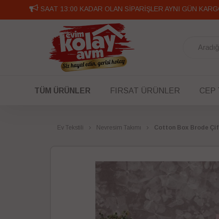
SAAT 13:00 KADAR OLAN SİPARİŞLER AYNI GÜN KARG
TÜM ÜRÜNLER
FIRSAT ÜRÜNLER
CEP
Ev Tekstili
Nevresim Takımı
Cotton Box Brode Çif