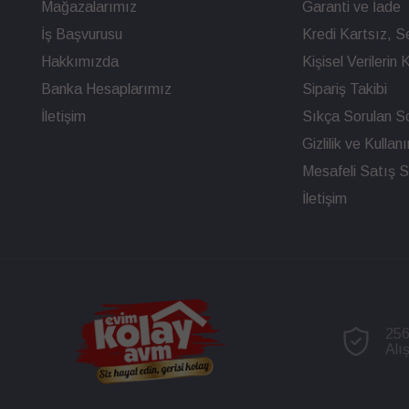
Mağazalarımız
Garanti ve İade
İş Başvurusu
Kredi Kartsız, Se
Hakkımızda
Kişisel Verileri
Banka Hesaplarımız
Sipariş Takibi
İletişim
Sıkça Sorulan So
Gizlilik ve Kullan
Mesafeli Satış 
İletişim
256
Alı