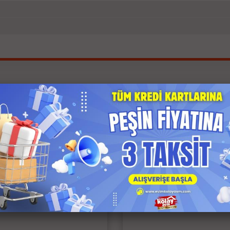
İlgili Ürünler
 Kargo
Anında Kargo
z Kargo
Ücretsiz Kargo
 Ödeme
Kapıda Ödeme