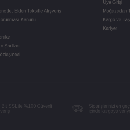
Üye Girişi
netle, Elden Taksitle Alışveriş
Mağazadan T
n Korunması Kanunu
Kargo ve Taşı
Kariyer
rular
ım Şartları
Sözleşmesi
 Bit SSL ile %100 Güvenli
Siparişlerinizi en geç
şveriş
içinde kargoya veriy