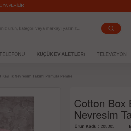
OYA VERİLİR
 TELEFONU
KÜÇÜK EV ALETLERI
TELEVIZYON
t Kişilik Nevresim Takımı Primula Pembe
Cotton Box B
Nevresim T
Ürün Kodu :
208305
M