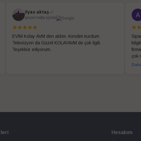
ilyas aktaş
geçen hafta içinde
EVİM Kolay AVM den aldım. Kendim kurdum
Sipa
Televizyon da Güzel KOLAYAVM de çok ilgili.
bilg
Teşekkür ediyorum.
firma
çok 
Daha
leri
Hesabım