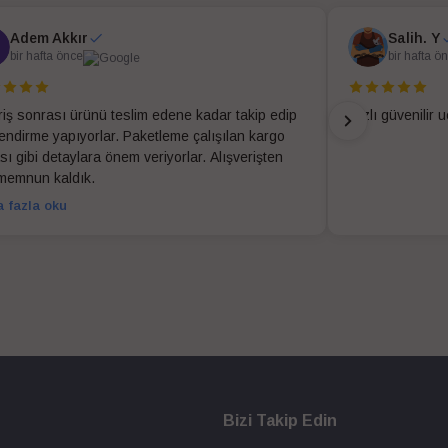
Adem Akkır
Salih. Y
bir hafta önce
bir hafta ö
riş sonrası ürünü teslim edene kadar takip edip
Hızlı güvenilir 
ilendirme yapıyorlar. Paketleme çalışılan kargo
sı gibi detaylara önem veriyorlar. Alışverişten
memnun kaldık.
 fazla oku
Bizi Takip Edin