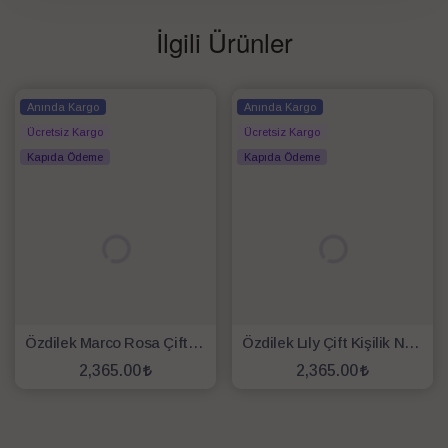
İlgili Ürünler
Anında Kargo
Anında Kargo
Ücretsiz Kargo
Ücretsiz Kargo
Kapıda Ödeme
Kapıda Ödeme
Özdilek Marco Rosa Çift Kişilik Nevresim Takımı Beyaz
Özdilek Lıly Çift Kişilik Nevresim Takımı Lila Beyaz
2,365.00
2,365.00
SEPETE EKLE
SEPETE EKLE