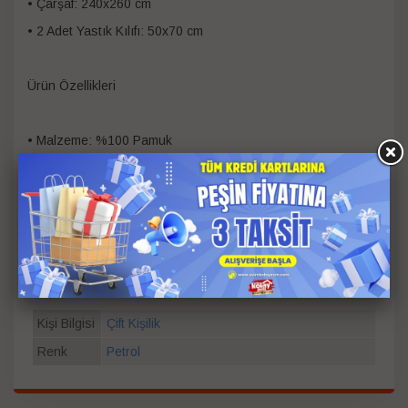
• Çarşaf: 240x260 cm
• 2 Adet Yastık Kılıfı: 50x70 cm
Ürün Özellikleri
• Malzeme: %100 Pamuk
Yıkama ve Bakım Önerileri
• 30 derecede ılık suda ters çevirerek yıkayınız.
• Çamaşır suyu kullanmayınız.
• Düşük ısıda yıkayınız.
Kişi Bilgisi
Çift Kişilik
Renk
Petrol