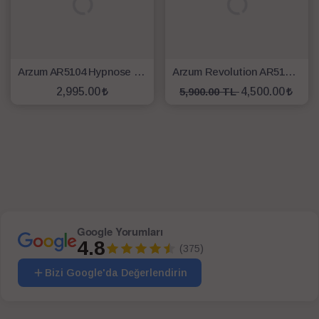
Arzum AR5104 Hypnose İonmax Saç Maşası
Arzum Revolution AR5156 Otomatik Saç Maşası
2,995.00
5,900.00 TL
4,500.00
SEPETE EKLE
SEPETE EKLE
Google Yorumları
4.8
(375)
Bizi Google'da Değerlendirin