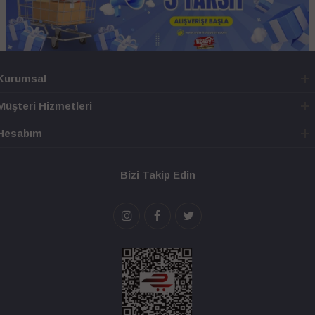
Kurumsal
Müşteri Hizmetleri
Hesabım
Bizi Takip Edin