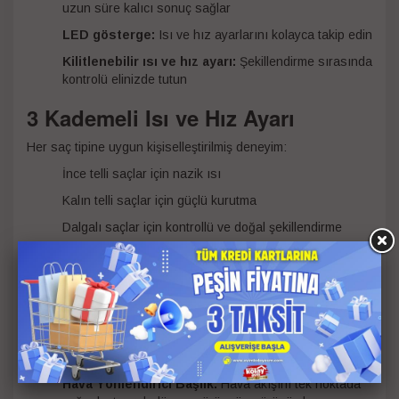
uzun süre kalıcı sonuç sağlar
LED gösterge:
Isı ve hız ayarlarını kolayca takip edin
Kilitlenebilir ısı ve hız ayarı:
Şekillendirme sırasında
kontrolü elinizde tutun
3 Kademeli Isı ve Hız Ayarı
Her saç tipine uygun kişiselleştirilmiş deneyim:
İnce telli saçlar için nazik ısı
Kalın telli saçlar için güçlü kurutma
Dalgalı saçlar için kontrollü ve doğal şekillendirme
Başlık Özellikleri
Hacimlendirici Başlık:
Saç diplerinden itibaren yoğun
hava akışıyla dolgun ve canlı bir görünüm kazandırır.
Difüzör Başlık:
Doğal dalgaları belirginleştirir,
bukleleri korur ve elektriklenmeyi azaltır.
Hava Yönlendirici Başlık:
Hava akışını tek noktada