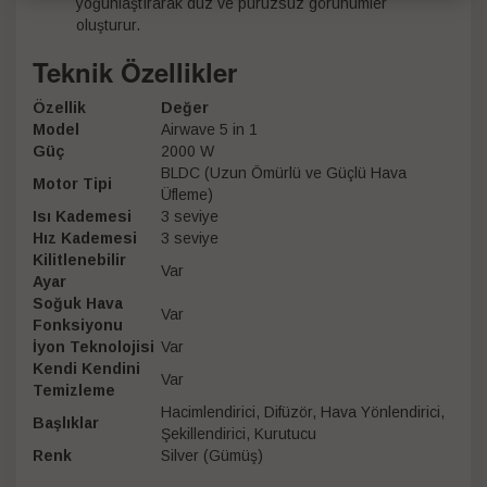
yoğunlaştırarak düz ve pürüzsüz görünümler
oluşturur.
Teknik Özellikler
Özellik
Değer
Model
Airwave 5 in 1
Güç
2000 W
BLDC (Uzun Ömürlü ve Güçlü Hava
Motor Tipi
Üfleme)
Isı Kademesi
3 seviye
Hız Kademesi
3 seviye
Kilitlenebilir
Var
Ayar
Soğuk Hava
Var
Fonksiyonu
İyon Teknolojisi
Var
Kendi Kendini
Var
Temizleme
Hacimlendirici, Difüzör, Hava Yönlendirici,
Başlıklar
Şekillendirici, Kurutucu
Renk
Silver (Gümüş)