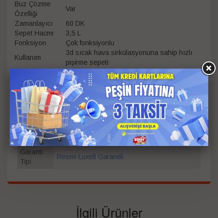
Buz Çözme
Var
Özelliği
Zamanlayıcı
60 DK
Sepet Hacmi
3,5 L
Fonksiyon
Çok fonksiyonlu
3d sıcak hava sirkülasyonuna sahip hızlı
Kullanım
pişirme sepeti
Litre
5.5
Güç
1500 W
Garanti
Süresi
3
(Yıl)
Garanti
Resmi Luxell Garantili
Tipi
İlgili Ürünler