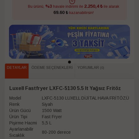
2.250,4 ₺
%3
Bu ürünü,
havale indirimi ile
ile alarak
69.60 ₺
kazanabilirsin!
DETAYLAR
ÖDEME SEÇENEKLERI
YORUMLAR
(0)
Luxell Fastfryer LXFC-5130 5.5 lt Yağsız Fritöz
Model
LXFC-5130 LUXELL DİJİTAL HAVA FRİTÖZÜ
Renk
Siyah
Ürün Gücü
1500 Watt
Ürün Tipi
Fast Fryer
Pişirme Hacmi
5,5 L
Ayarlanabilir
80-200 derece
Sıcaklık