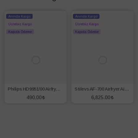
Anında Kargo
Anında Kargo
Ücretsiz Kargo
Ücretsiz Kargo
Kapıda Ödeme
Kapıda Ödeme
Philips HD9951/00 Airfryer Izgara Seti
Stilevs AF-700 Airfryer Airtron Sıcak Hava Fritözü - Gümüş
490.00
6,825.00
SEPETE EKLE
SEPETE EKLE