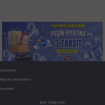
Kurumsal
Müşteri Hizmetleri
Hesabım
Bizi Takip Edin