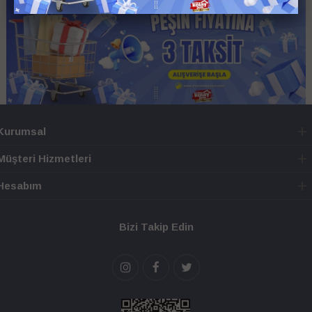
Kurumsal
Müşteri Hizmetleri
Hesabım
Bizi Takip Edin