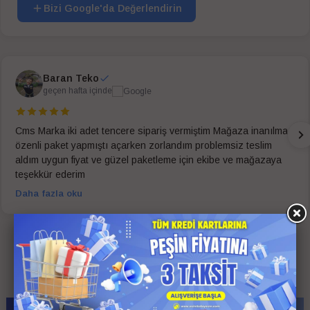
Bizi Google'da Değerlendirin
Baran Teko
geçen hafta içinde
Cms Marka iki adet tencere sipariş vermiştim Mağaza inanılmaz
özenli paket yapmıştı açarken zorlandım problemsiz teslim
aldım uygun fiyat ve güzel paketleme için ekibe ve mağazaya
teşekkür ederim
Daha fazla oku