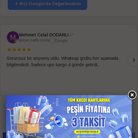
Bizi Google'da Değerlendirin
Mehmet Celal DODANLI
geçen hafta içinde
Sorunsuz bir alışveriş oldu. Whatsap grubu her aşamada
bilgilendirdi. Sadece ups kargo 4 günde getirdi.