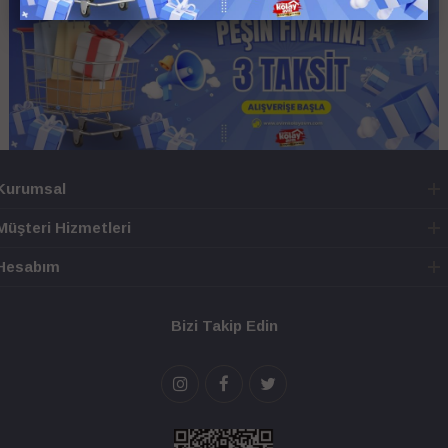
Kurumsal
Müşteri Hizmetleri
Hesabım
Bizi Takip Edin