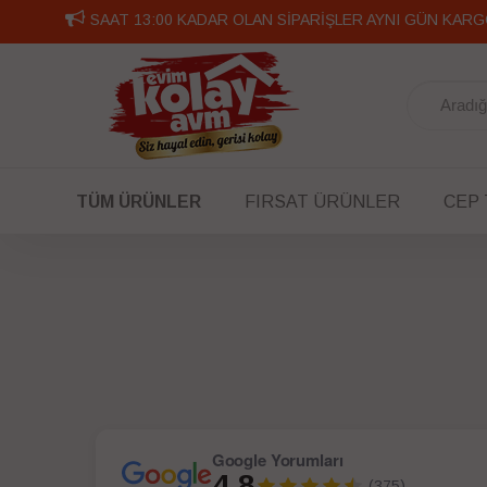
SAAT 13:00 KADAR OLAN SİPARİŞLER AYNI GÜN KARG
TÜM ÜRÜNLER
FIRSAT ÜRÜNLER
CEP
Google Yorumları
4.8
(375)