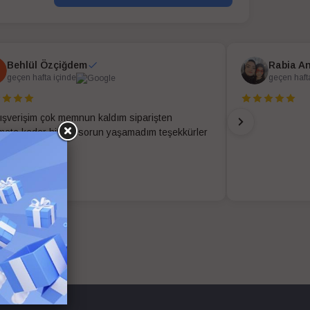
Behlül Özçiğdem
Rabia A
geçen hafta içinde
geçen haft
alışverişim çok memnun kaldım siparişten
imata kadar hiç bir sorun yaşamadım teşekkürler
 kolay ekibi