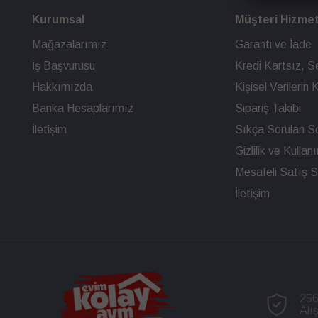
Kurumsal
Müşteri Hizmet
Mağazalarımız
Garanti ve İade
İş Başvurusu
Kredi Kartsız, Se
Hakkımızda
Kişisel Verileri
Banka Hesaplarımız
Sipariş Takibi
İletişim
Sıkça Sorulan So
Gizlilik ve Kullan
Mesafeli Satış 
İletişim
256
Alı