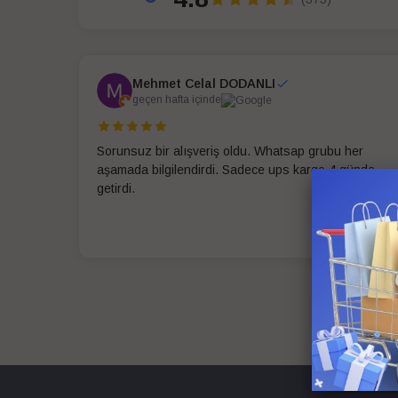
Mehmet Celal DODANLI
geçen hafta içinde
Sorunsuz bir alışveriş oldu. Whatsap grubu her
aşamada bilgilendirdi. Sadece ups kargo 4 günde
getirdi.