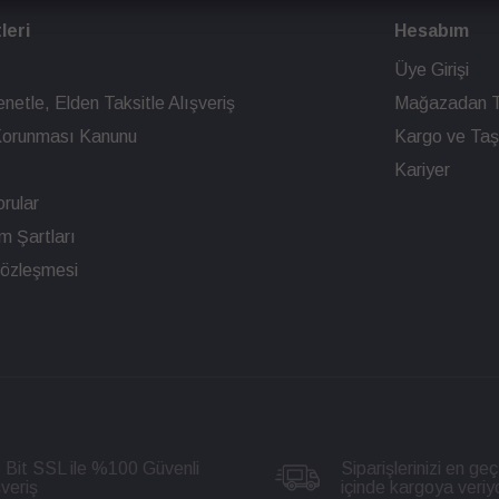
leri
Hesabım
Üye Girişi
netle, Elden Taksitle Alışveriş
Mağazadan T
n Korunması Kanunu
Kargo ve Taşı
Kariyer
rular
ım Şartları
Sözleşmesi
 Bit SSL ile %100 Güvenli
Siparişlerinizi en geç
şveriş
içinde kargoya veriy