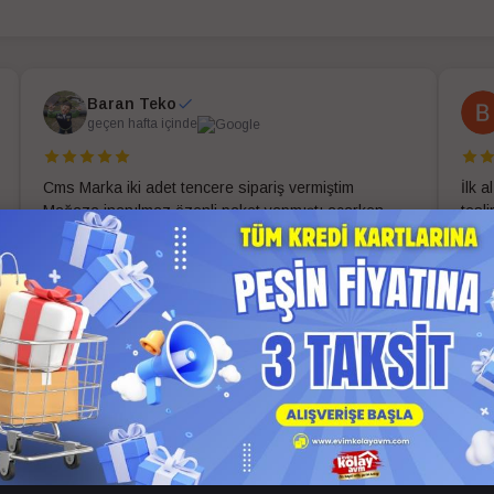
Baran Teko
geçen hafta içinde
Cms Marka iki adet tencere sipariş vermiştim
İlk 
Mağaza inanılmaz özenli paket yapmıştı açarken
tesl
zorlandım problemsiz teslim aldım uygun fiyat ve
evim
güzel paketleme için ekibe ve mağazaya teşekkür
ederim
Daha fazla oku