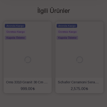
İlgili Ürünler
Anında Kargo
Anında Kargo
Ücretsiz Kargo
Ücretsiz Kargo
Kapıda Ödeme
Kapıda Ödeme
Oms 3310 Granit 30 Cm Karnıyarık ve Pilav Tencere Gri
Schafer Ceramoni Seramik Basık Tencere 28 Cm-Krem
999.00
2,575.00
SEPETE EKLE
SEPETE EKLE