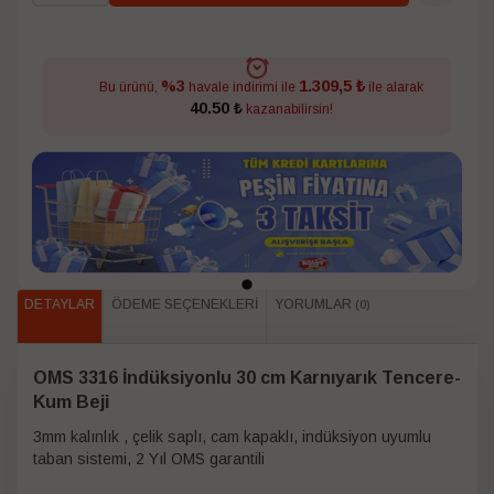
1.309,5 ₺
%3
Bu ürünü,
havale indirimi ile
ile alarak
40.50 ₺
kazanabilirsin!
DETAYLAR
ÖDEME SEÇENEKLERI
YORUMLAR
(0)
OMS 3316 İndüksiyonlu 30 cm Karnıyarık Tencere-
Kum Beji
3mm kalınlık , çelik saplı, cam kapaklı, indüksiyon uyumlu
taban sistemi, 2 Yıl OMS garantili