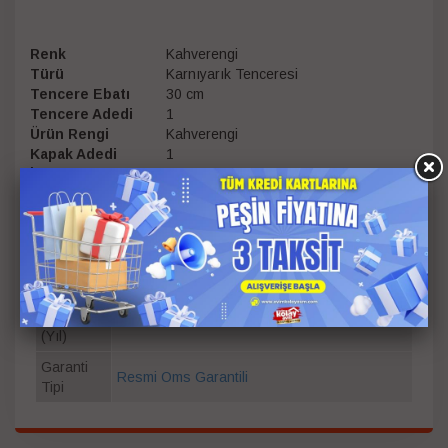
Renk
Kahverengi
Türü
Karnıyarık Tenceresi
Tencere Ebatı
30 cm
Tencere Adedi
1
Ürün Rengi
Kahverengi
Kapak Adedi
1
İç Yüzey Kaplaması
Granit
Tencere Tipi
Tekli
Ölçü
30 cm
Bilgisi
Garanti
Süresi
2
(Yıl)
Garanti
Resmi Oms Garantili
Tipi