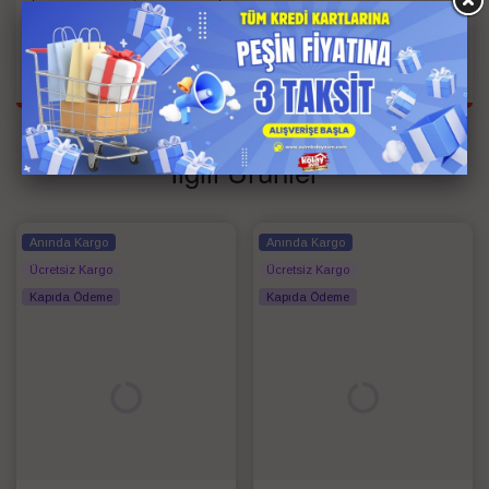
Renk
: Beyaz
Ağırlık
: 1000 gr
İlgili Ürünler
Anında Kargo
Anında Kargo
Ücretsiz Kargo
Ücretsiz Kargo
Kapıda Ödeme
Kapıda Ödeme