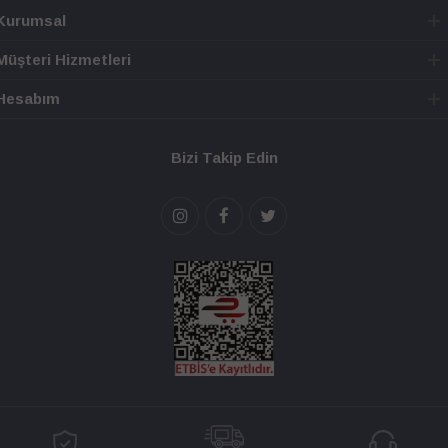
Kurumsal
Müşteri Hizmetleri
Hesabım
Bizi Takip Edin