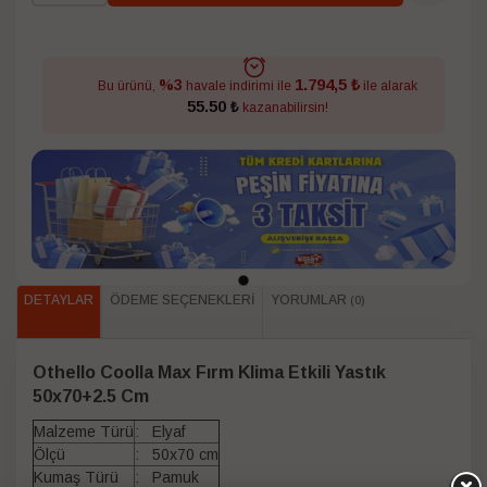
1.794,5 ₺
%3
Bu ürünü,
havale indirimi ile
ile alarak
55.50 ₺
kazanabilirsin!
DETAYLAR
ÖDEME SEÇENEKLERI
YORUMLAR
(0)
Othello Coolla Max Fırm Klima Etkili Yastık
50x70+2.5 Cm
Malzeme Türü
: Elyaf
Ölçü
: 50x70 cm
Kumaş Türü
: Pamuk