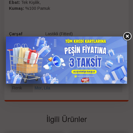
Ebat:
Tek Kişilik,
Kumaş:
%100 Pamuk
Çarşaf
Lastikli (Fitted)
Tema
Çizgi Kahraman Nevresim
Kumaş Dokuması
Pamuk
Yastık Kılıfı Adedi
1 Adet
Ebatlar
160 x 220 cm
Tipi
Tek Kişilik
Kişi Bilgisi
Çocuk Nevresim Takımı
Renk
Mor
,
Lila
İlgili Ürünler