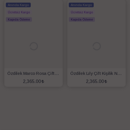
Anında Kargo
Anında Kargo
Ücretsiz Kargo
Ücretsiz Kargo
Kapıda Ödeme
Kapıda Ödeme
Özdilek Marco Rosa Çift Kişilik Nevresim Takımı Beyaz
Özdilek Lıly Çift Kişilik Nevresim Takımı Lila Beyaz
2,365.00
2,365.00
SEPETE EKLE
SEPETE EKLE