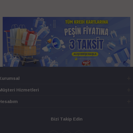
Kurumsal
Müşteri Hizmetleri
Hesabım
Bizi Takip Edin