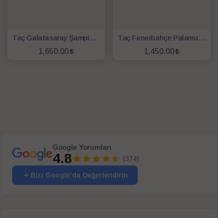
Taç Galatasaray Şampiyon 25. Yıl Lisanslı Battaniye
Taç Fenerbahçe Palamut Logo Lisanslı Battaniye
1,650.00
1,450.00
SEPETE EKLE
SEPETE EKLE
Google Yorumları
4.8
(374)
Bizi Google'da Değerlendirin