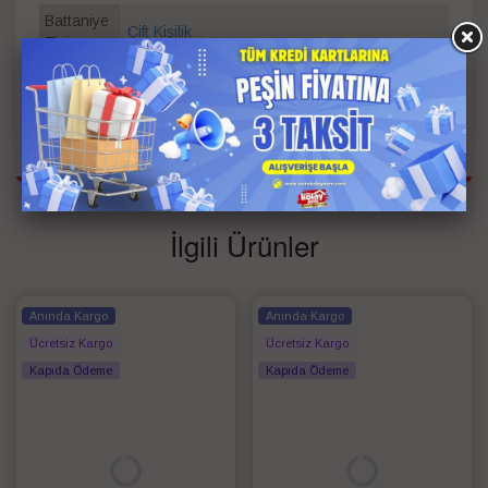
Battaniye
Çift Kişilik
Tipi
Ebat
220*240
Bilgisi
Renk
Gri
İlgili Ürünler
Anında Kargo
Anında Kargo
Ücretsiz Kargo
Ücretsiz Kargo
Kapıda Ödeme
Kapıda Ödeme