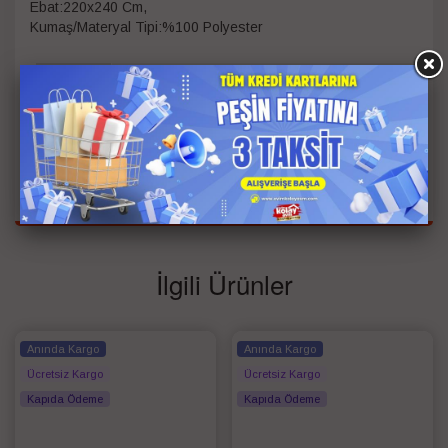
Ebat:220x240 Cm,
Kumaş/Materyal Tipi:%100 Polyester
Battaniye
Çift Kişilik
Tipi
Ebat
220*240
Bilgisi
Renk
Beyaz
İlgili Ürünler
Anında Kargo
Anında Kargo
Ücretsiz Kargo
Ücretsiz Kargo
Kapıda Ödeme
Kapıda Ödeme