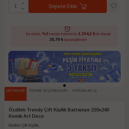
Sepete Ekle
1.154,3 ₺
%3
Bu ürünü,
havale indirimi ile
ile alarak
35.70 ₺
kazanabilirsin!
DETAYLAR
ÖDEME SEÇENEKLERI
YORUMLAR
(0)
Özdilek Trendy Çift Kişilik Battanıye 220x240
Kemik Art Deco
Beden:Çift Kişilik,