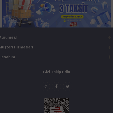
Kurumsal
Müşteri Hizmetleri
Hesabım
Bizi Takip Edin