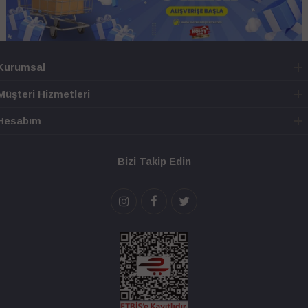
Kurumsal
Müşteri Hizmetleri
Hesabım
Bizi Takip Edin