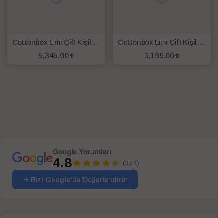
Cottonbox Lımı Çift Kişilik Yatak Örtüsü & Nevresim Takımı Aldo Mint
Cottonbox Lımı Çift Kişilik Yatak Örtüsü & Nevresim Takımı Luke Krem
5,345.00
6,199.00
SEPETE EKLE
SEPETE EKLE
Google Yorumları
4.8
(374)
Bizi Google'da Değerlendirin