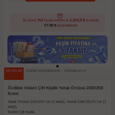
1.212,5 ₺
%3
Bu ürünü,
havale indirimi ile
ile alarak
37.50 ₺
kazanabilirsin!
DETAYLAR
ÖDEME SEÇENEKLERI
YORUMLAR
(0)
Özdilek Volant Çift Kişilik Yatak Örtüsü 230X250
Krem
Yatak Örtüsü:230x250 Cm (1 Adet), Yastık Kılıfı:50x70 Cm (2
Adet),
Beden:Çift Kişilik,