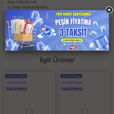
Ebat:230x250 Cm,
İç Dolgu:%100 Polyester,
Kumaş/Materyal Tipi:%40 Polyester %60 Pamuk
Kişi Bilgisi
Çift Kişilik
Renk
Krem
İlgili Ürünler
Anında Kargo
Anında Kargo
Ücretsiz Kargo
Ücretsiz Kargo
Kapıda Ödeme
Kapıda Ödeme