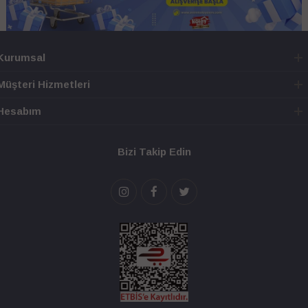
Kurumsal
Müşteri Hizmetleri
Hesabım
Bizi Takip Edin