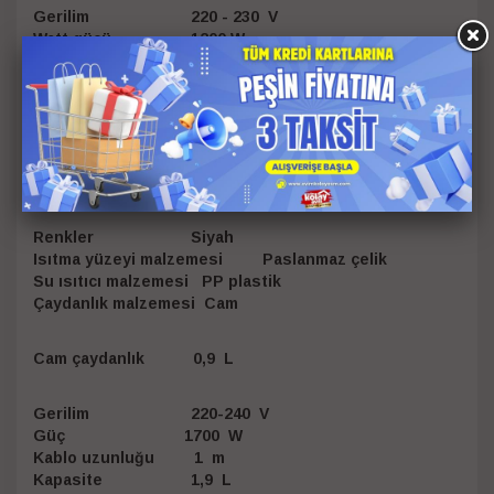
Gerilim 220 - 230 V
Watt gücü 1200 W
Güç 1200 W
Güç Fişi VDE Fiş (16 A)
Kabul Edilen Voltaj Frekansı 50 Hz
Pil gerektirir mi? Hayır
Sıvı içerir mi? Hayır
Philips HD7301
Renkler Siyah
Isıtma yüzeyi malzemesi Paslanmaz çelik
Su ısıtıcı malzemesi PP plastik
Çaydanlık malzemesi Cam
Cam çaydanlık 0,9 L
Gerilim 220-240 V
Güç 1700 W
Kablo uzunluğu 1 m
Kapasite 1,9 L