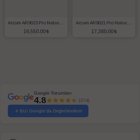
Arzum AR9023 Pro Natura Set Çeyiz Paketi - Gün Batımı
Arzum AR9021 Pro Natura Set Okyanus
16,550.00
17,380.00
SEPETE EKLE
SEPETE EKLE
Google Yorumları
4.8
(374)
Bizi Google'da Değerlendirin