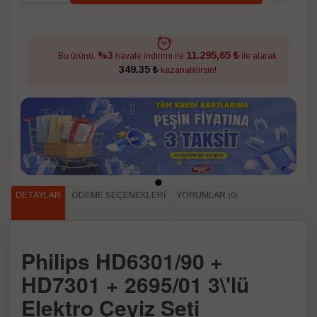
11.295,65 ₺
%3
Bu ürünü,
havale indirimi ile
ile alarak
349.35 ₺
kazanabilirsin!
DETAYLAR
ÖDEME SEÇENEKLERI
YORUMLAR
(0)
Philips HD6301/90 +
HD7301 + 2695/01 3\'lü
Elektro Çeyiz Seti