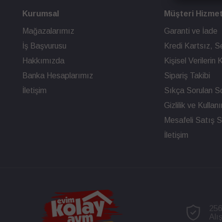
Kurumsal
Müşteri Hizmet
Mağazalarımız
Garanti ve İade
İş Başvurusu
Kredi Kartsız, Se
Hakkımızda
Kişisel Verileri
Banka Hesaplarımız
Sipariş Takibi
İletişim
Sıkça Sorulan So
Gizlilik ve Kullan
Mesafeli Satış 
İletişim
256
Alı