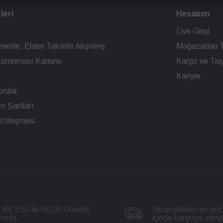
leri
Hesabım
Üye Girişi
netle, Elden Taksitle Alışveriş
Mağazadan T
n Korunması Kanunu
Kargo ve Taşı
Kariyer
rular
ım Şartları
Sözleşmesi
 Bit SSL ile %100 Güvenli
Siparişlerinizi en geç
şveriş
içinde kargoya veriy