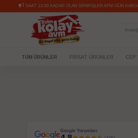
SAAT 13:00 KADAR OLAN SİPARİŞLER AYNI GÜN KARG
TÜM ÜRÜNLER
FIRSAT ÜRÜNLER
CEP
Google Yorumları
4.8
(375)