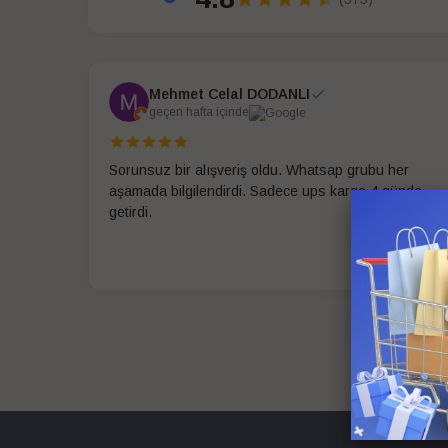
Mehmet Celal DODANLI
geçen hafta içinde
Sorunsuz bir alışveriş oldu. Whatsap grubu her
aşamada bilgilendirdi. Sadece ups kargo 4 günde
getirdi.