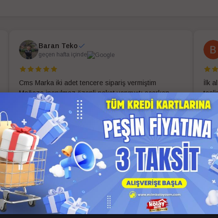
Baran Teko
geçen hafta içinde
Cms Marka iki adet tencere sipariş vermiştim
İlk 
Mağaza inanılmaz özenli paket yapmıştı açarken
tesl
zorlandım problemsiz teslim aldım uygun fiyat ve
evim
güzel paketleme için ekibe ve mağazaya teşekkür
ederim
Daha fazla oku