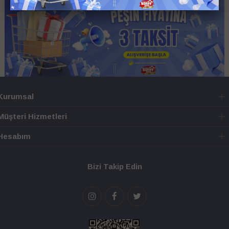
Kurumsal
Müşteri Hizmetleri
Hesabım
Bizi Takip Edin