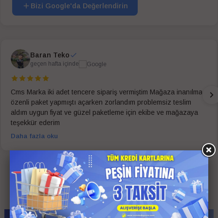
Bizi Google'da Değerlendirin
Baran Teko
geçen hafta içinde
Cms Marka iki adet tencere sipariş vermiştim Mağaza inanılmaz
özenli paket yapmıştı açarken zorlandım problemsiz teslim
aldım uygun fiyat ve güzel paketleme için ekibe ve mağazaya
teşekkür ederim
Daha fazla oku