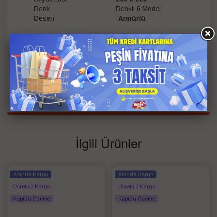
Renk Renkli 6 Model
Desen
Armürlü
Battaniye
Çift Kişilik
Tipi
Ebat
200*220
Bilgisi
Renk
Bej
,
Krem
İlgili Ürünler
Anında Kargo
Anında Kargo
Ücretsiz Kargo
Ücretsiz Kargo
Kapıda Ödeme
Kapıda Ödeme