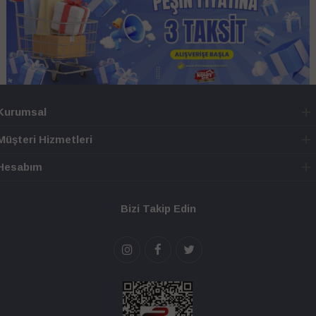
Kurumsal
Müşteri Hizmetleri
Hesabım
Bizi Takip Edin