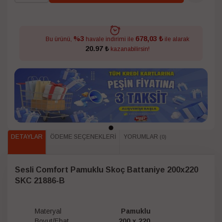
678,03 ₺
%3
Bu ürünü,
havale indirimi ile
ile alarak
20.97 ₺
kazanabilirsin!
DETAYLAR
ÖDEME SEÇENEKLERI
YORUMLAR
(0)
Sesli Comfort Pamuklu Skoç Battaniye 200x220
SKC 21886-B
Materyal
Pamuklu
Boyut/Ebat
200 x 220