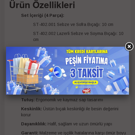
Ürün Özellikleri
Set İçeriği (4 Parça):
ST-402.001 Sebze ve Sofra Bıçağı: 10 cm
ST-402.002 Lazerli Sebze ve Soyma Bıçağı: 10
cm
ST-402.003 Et ve Mutfak Bıçağı: 12,5 cm
Dikey Tırtıklı Çift Taraflı Döner Soyacak: 17,5 cm
Malzeme:
1. sınıf paslanmaz çelik
Renk:
Kırmızı
Kullanım Alanı:
Sebze, meyve, et ve mutfak
hazırlıkları
Tutuş:
Ergonomik ve kaymaz sap tasarımı
Keskinlik:
Üstün bıçak keskinliği ile besin değerini
korur
Dayanıklılık:
Hafif, sağlam ve uzun ömürlü yapı
Garanti:
Malzeme ve işçilik hatalarına karşı ömür boyu