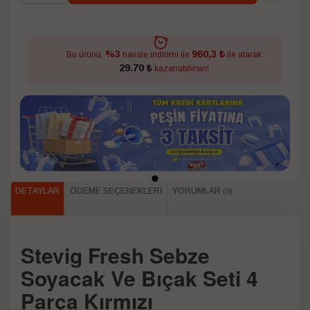
960,3 ₺
%3
Bu ürünü,
havale indirimi ile
ile alarak
29.70 ₺
kazanabilirsin!
DETAYLAR
ÖDEME SEÇENEKLERI
YORUMLAR
(0)
Stevig Fresh Sebze
Soyacak Ve Bıçak Seti 4
Parça Kırmızı