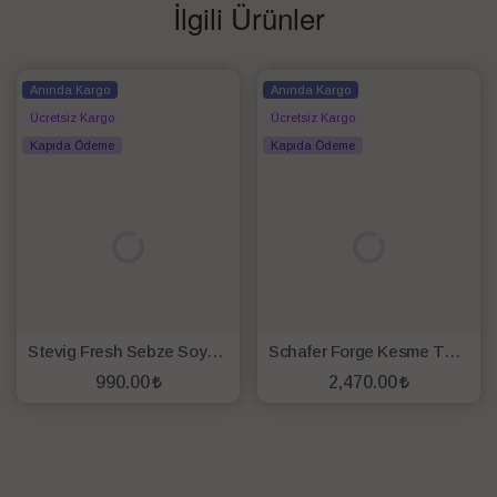
İlgili Ürünler
Anında Kargo
Anında Kargo
Ücretsiz Kargo
Ücretsiz Kargo
Kapıda Ödeme
Kapıda Ödeme
Stevig Fresh Sebze Soyacak Ve Bıçak Seti 4 Parça Siyah
Schafer Forge Kesme Tahtalı Bıçak Seti 10 Parça-Siyah
990.00
2,470.00
SEPETE EKLE
SEPETE EKLE