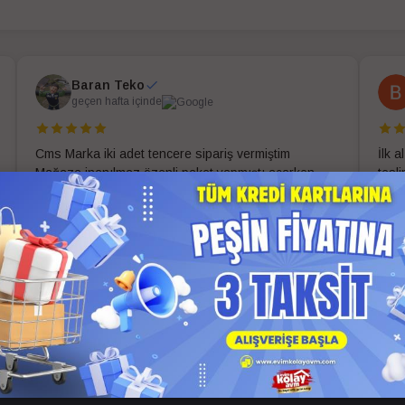
Baran Teko
geçen hafta içinde
Cms Marka iki adet tencere sipariş vermiştim
İlk 
Mağaza inanılmaz özenli paket yapmıştı açarken
tesl
zorlandım problemsiz teslim aldım uygun fiyat ve
evim
güzel paketleme için ekibe ve mağazaya teşekkür
ederim
Daha fazla oku