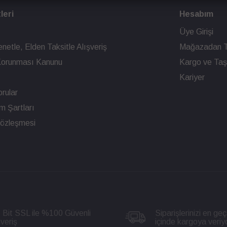
leri
Hesabım
Üye Girişi
netle, Elden Taksitle Alışveriş
Mağazadan T
n Korunması Kanunu
Kargo ve Taşı
Kariyer
rular
ım Şartları
Sözleşmesi
 Bit SSL ile %100 Güvenli
Siparişlerinizi en geç
şveriş
içinde kargoya veriy