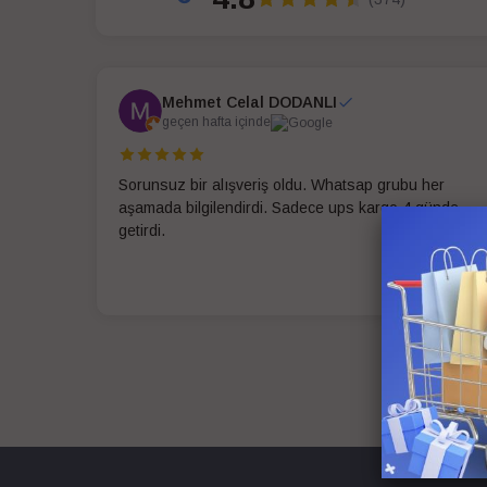
Mehmet Celal DODANLI
geçen hafta içinde
Sorunsuz bir alışveriş oldu. Whatsap grubu her
aşamada bilgilendirdi. Sadece ups kargo 4 günde
getirdi.