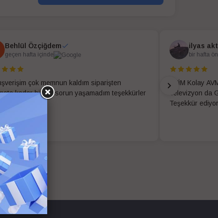
Behlül Özçiğdem
ilyas ak
geçen hafta içinde
bir hafta ö
alışverişim çok memnun kaldım siparişten
EVİM Kolay AVM
imata kadar hiç bir sorun yaşamadım teşekkürler
Televizyon da G
 kolay ekibi
Teşekkür ediyo