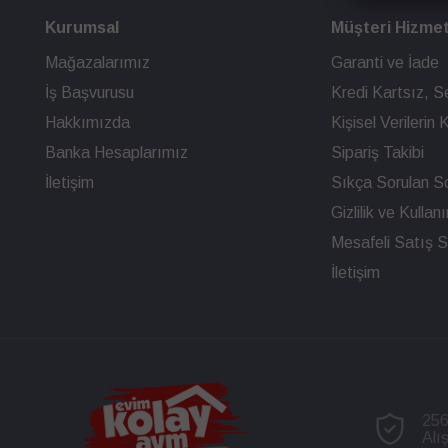
Kurumsal
Müşteri Hizmet
Mağazalarımız
Garanti ve İade
İş Başvurusu
Kredi Kartsız, Se
Hakkımızda
Kişisel Verileri
Banka Hesaplarımız
Sipariş Takibi
İletişim
Sıkça Sorulan So
Gizlilik ve Kullan
Mesafeli Satış 
İletişim
256
Alı