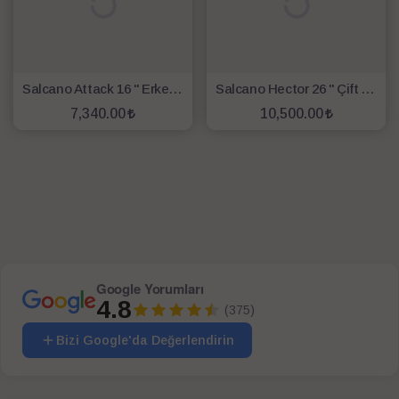
Salcano Attack 16 " Erkek Çocuk Bisikleti - Siyah / Kırmızı
Salcano Hector 26 " Çift Amortisörlü Dağ Bisikleti - Parlak Siyah / Kırmızı
7,340.00
10,500.00
SEPETE EKLE
SEPETE EKLE
Google Yorumları
4.8
(375)
Bizi Google'da Değerlendirin