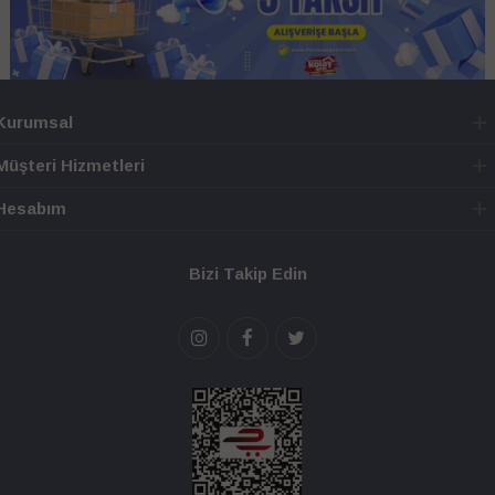
Kurumsal
Müşteri Hizmetleri
Hesabım
Bizi Takip Edin