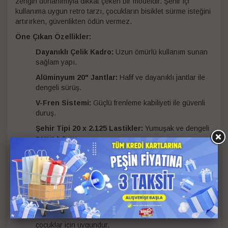
zengin donanımıyla dikkat çeken bir modeldir. Şehir içi
kullanıma uygun retro tarzı, çocukların bisiklet sürme isteğini
artırırken, güvenlikten ödün vermez.
Öne Çıkan Özellikler:
Dayanıklı Çelik Kadro:
Uzun ömürlü kullanım sunan
sağlam yapı.
Alüminyum 20" Jantlar:
Hafif ve dayanıklı jantlar ile
dengeli sürüş.
V-Fren Sistemi:
Güçlü frenleme kabiliyeti ile güvenli
duruş.
Şehir Tipi 20 x 2.125 Lastikler:
Yumuşak ve dengeli
zemin tutuşu.
Zengin Donanım:
Ön sepet, arka taşıyıcı, yan destek
tekerlekleri, zil, reflektörler ve zincir koruma ile
donatılmıştır.
Ergonomik Tasarım:
Çocukların konforlu oturuş
pozisyonu ve kolay kullanım için ayarlanabilir sele.
Kullanım Aralığı:
120–135 cm boya sahip 6–10 yaş
çocuklar için uygundur.