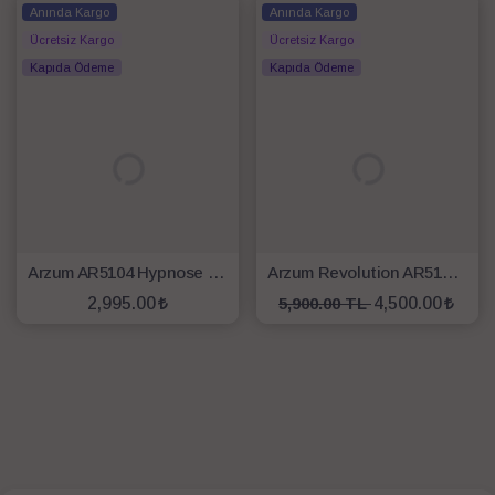
Anında Kargo
Anında Kargo
Ücretsiz Kargo
Ücretsiz Kargo
Kapıda Ödeme
Kapıda Ödeme
Arzum AR5104 Hypnose İonmax Saç Maşası
Arzum Revolution AR5156 Otomatik Saç Maşası
2,995.00
5,900.00 TL
4,500.00
SEPETE EKLE
SEPETE EKLE