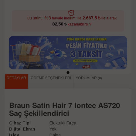
2.667,5 ₺
%3
Bu ürünü,
havale indirimi ile
ile alarak
82.50 ₺
kazanabilirsin!
DETAYLAR
ÖDEME SEÇENEKLERI
YORUMLAR
(0)
Braun Satin Hair 7 Iontec AS720
Saç Şekillendirici
Cihaz Tipi
Elektrikli Fırça
Dijital Ekran
Yok
İşlev
Dalga