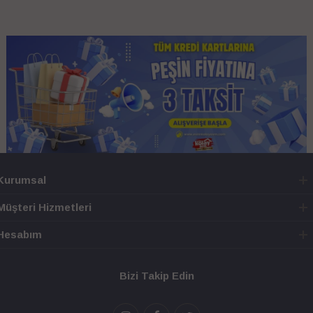
Kurumsal
Müşteri Hizmetleri
Hesabım
Bizi Takip Edin