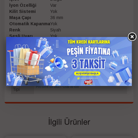
İyon Özelliği
Var
Kilit Sistemi
Yok
Maşa Çapı
36 mm
Otomatik Kapanma
Yok
Renk
Siyah
Sesli Uyarı
Yok
Renk
Siyah
Garanti
Süresi
2
(Yıl)
Garanti
Resmi Braun Garantili
Tipi
İlgili Ürünler