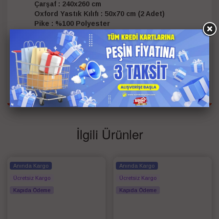
Çarşaf : 240x260 cm
Oxford Yastık Kılıfı : 50x70 cm (2 Adet)
Pike : %100 Polyester
Kumaş : 30/1 57 TEL Ranforce %100 Pamuk,
Reaktif Düz Boya
Kişi Bilgisi
Çift Kişilik
Renk
Pudra
İlgili Ürünler
Anında Kargo
Anında Kargo
Ücretsiz Kargo
Ücretsiz Kargo
Kapıda Ödeme
Kapıda Ödeme