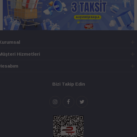
Kurumsal
Müşteri Hizmetleri
Hesabım
Bizi Takip Edin