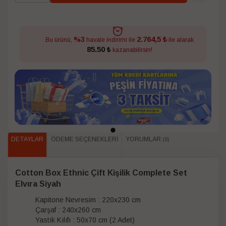
2.764,5 ₺
%3
Bu ürünü,
havale indirimi ile
ile alarak
85.50 ₺
kazanabilirsin!
DETAYLAR
ÖDEME SEÇENEKLERI
YORUMLAR
(0)
Cotton Box Ethnic Çift Kişilik Complete Set
Elvıra Siyah
Kapitone Nevresim : 220x230 cm
Çarşaf : 240x260 cm
Yastık Kılıfı : 50x70 cm (2 Adet)