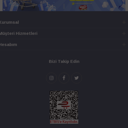
Kurumsal
Müşteri Hizmetleri
Hesabım
Bizi Takip Edin