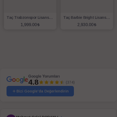
Taç Trabzonspor Lisanslı Complate Set
Taç Barbie Bright Lisanslı Tek Kişilik Complete Set
1,999.00
2,930.00
SEPETE EKLE
SEPETE EKLE
Google Yorumları
4.8
(374)
Bizi Google'da Değerlendirin