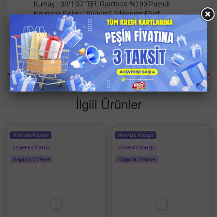
Kumaş : 30/1 57 TEL Ranforce %100 Pamuk
Kapitone Dolgu : 90gr/m2 Silikonize Elyaf
Kişi Bilgisi
Çift Kişilik
Renk
Siyah
İlgili Ürünler
Anında Kargo
Anında Kargo
Ücretsiz Kargo
Ücretsiz Kargo
Kapıda Ödeme
Kapıda Ödeme