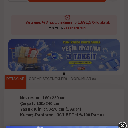
1.891,5 ₺
%3
Bu ürünü,
havale indirimi ile
ile alarak
58.50 ₺
kazanabilirsin!
DETAYLAR
ÖDEME SEÇENEKLERI
YORUMLAR
(0)
Nevresim : 160x220 cm
Çarşaf : 160x240 cm
Yastık Kılıfı : 50x70 cm (1 Adet)
Kumaş-Ranforce : 30/1 57 Tel %100 Pamuk