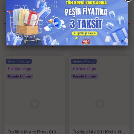
Kişi Bilgisi
Tek Kişilik
Renk
Kiremit
İlgili Ürünler
Anında Kargo
Anında Kargo
Ücretsiz Kargo
Ücretsiz Kargo
Kapıda Ödeme
Kapıda Ödeme
Özdilek Marco Rosa Çift Kişilik Nevresim Takımı Beyaz
Özdilek Lıly Çift Kişilik Nevresim Takımı Lila Beyaz