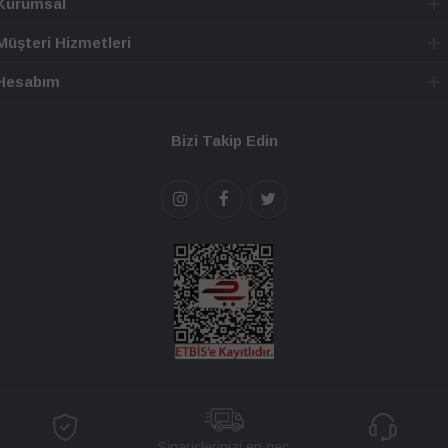
Kurumsal
Müşteri Hizmetleri
Hesabım
Bizi Takip Edin
Siparişlerinizi en geç