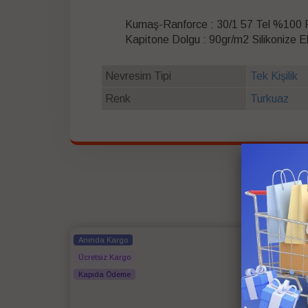
Kumaş-Ranforce : 30/1 57 Tel %100
Kapitone Dolgu : 90gr/m2 Silikonize E
Nevresim Tipi
Tek Kişilik
Renk
Turkuaz
Anında Kargo
Anında
Ücretsiz Kargo
Ücretsi
Kapıda Ödeme
Kapıda