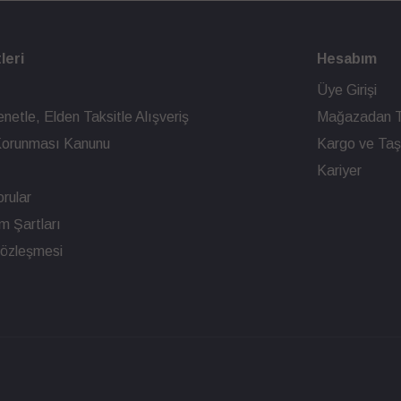
leri
Hesabım
Üye Girişi
netle, Elden Taksitle Alışveriş
Mağazadan T
n Korunması Kanunu
Kargo ve Taşı
Kariyer
rular
ım Şartları
Sözleşmesi