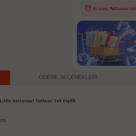
%3
Bu ürünü,
havale indi
ÖDEME SEÇENEKLERI
ittle Astronaut Turkuaz Tek Kişilik
 cm