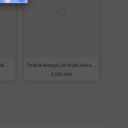
Özdilek Flor Eclıpse Çift Kişilik Nevresim Takımı Sarı
Özdilek Arenga Çift Kişilik Nevresim Takımı Yeşil
2,365.00
SEPETE EKLE