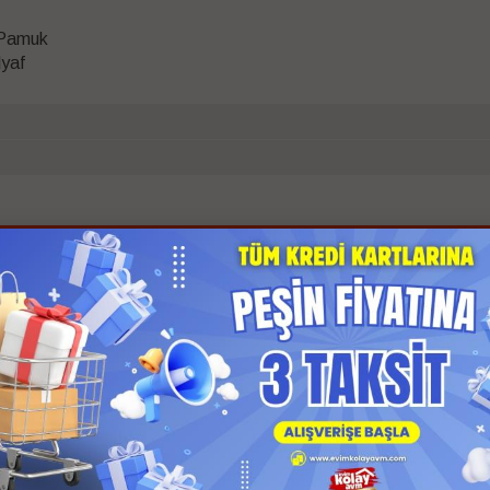
 Pamuk
lyaf
İlgili Ürünler
 Kargo
Anında Kargo
z Kargo
Ücretsiz Kargo
 Ödeme
Kapıda Ödeme