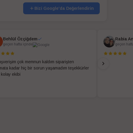
Bizi Google'da Değerlendirin
Behlül Özçiğdem
Rabia A
geçen hafta içinde
geçen haft
alışverişim çok memnun kaldım siparişten
imata kadar hiç bir sorun yaşamadım teşekkürler
 kolay ekibi