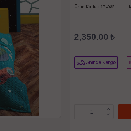
Ürün Kodu :
174085
M
2,350.00
Anında Kargo