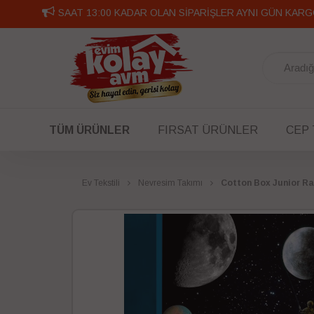
SAAT 13:00 KADAR OLAN SİPARİŞLER AYNI GÜN KARG
TÜM ÜRÜNLER
FIRSAT ÜRÜNLER
CEP
Ev Tekstili
Nevresim Takımı
Cotton Box Junior Ra