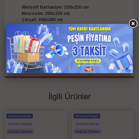
Welsoft Battaniye: 220x230 cm
Nevresim: 200x220 cm
Çarşaf: 240x260 cm
Yastık Kılıfı: 50x70 cm (2 Adet)
Battaniye: %100 Polyester (250 Gr/M2)
Kumaş: Ranforce %100 Pamuk 30/1 57 Tel
Kişi Bilgisi
Çift Kişilik
Renk
Petrol
İlgili Ürünler
Anında Kargo
Anında Kargo
Ücretsiz Kargo
Ücretsiz Kargo
Kapıda Ödeme
Kapıda Ödeme